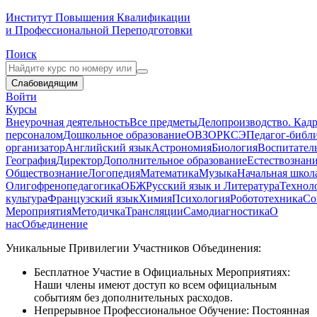
Институт Повышения Квалификации
и Профессиональной Переподготовки
Поиск
Слабовидящим
Войти
Курсы
Внеурочная деятельность
Все предметы
Делопроизводство. Кадр
персоналом
Дошкольное образование
ОВЗ
ОРКСЭ
Педагог-библ
организатор
Английский язык
Астрономия
Биология
Воспитател
География
Директор
Дополнительное образование
Естествознан
Обществознание
Логопедия
Математика
Музыка
Начальная школ
Олигофренопедагогика
ОБЖ
Русский язык и Литература
Технол
культура
Французский язык
Химия
Психология
Робототехника
Со
Мероприятия
Методичка
Трансляции
Самодиагностика
О
нас
Объединение
Уникальные Привилегии Участников Объединения:
Бесплатное Участие в Официальных Мероприятиях:
Наши члены имеют доступ ко всем официальным
событиям без дополнительных расходов.
Непрерывное Профессиональное Обучение:
Постоянная