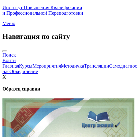
Институт Повышения Квалификации
и Профессиональной Переподготовки
Меню
Навигация по сайту
Поиск
Войти
Главная
Курсы
Мероприятия
Методичка
Трансляции
Самодиагнос
нас
Объединение
X
Образец справки