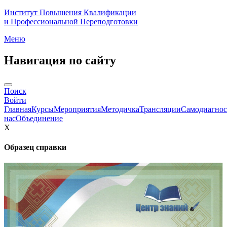
Институт Повышения Квалификации
и Профессиональной Переподготовки
Меню
Навигация по сайту
Поиск
Войти
Главная
Курсы
Мероприятия
Методичка
Трансляции
Самодиагнос
нас
Объединение
X
Образец справки