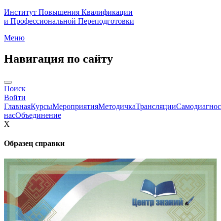
Институт Повышения Квалификации
и Профессиональной Переподготовки
Меню
Навигация по сайту
Поиск
Войти
Главная
Курсы
Мероприятия
Методичка
Трансляции
Самодиагнос
нас
Объединение
X
Образец справки