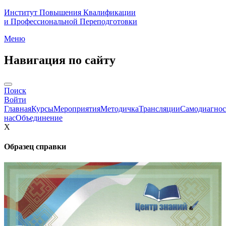
Институт Повышения Квалификации
и Профессиональной Переподготовки
Меню
Навигация по сайту
Поиск
Войти
Главная
Курсы
Мероприятия
Методичка
Трансляции
Самодиагнос
нас
Объединение
X
Образец справки