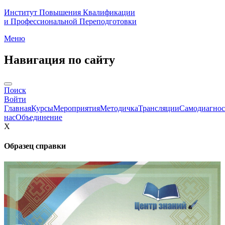
Институт Повышения Квалификации
и Профессиональной Переподготовки
Меню
Навигация по сайту
Поиск
Войти
Главная
Курсы
Мероприятия
Методичка
Трансляции
Самодиагнос
нас
Объединение
X
Образец справки