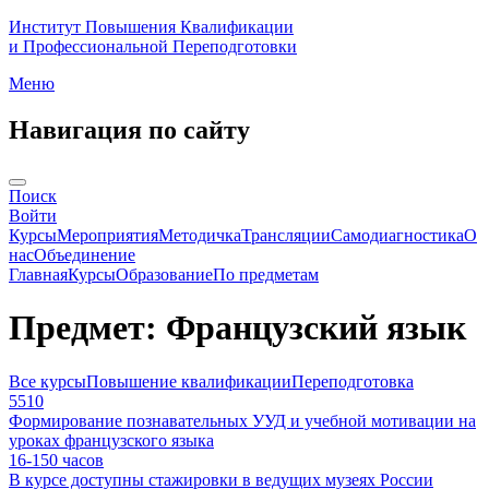
Институт Повышения Квалификации
и Профессиональной Переподготовки
Меню
Навигация по сайту
Поиск
Войти
Курсы
Мероприятия
Методичка
Трансляции
Самодиагностика
О
нас
Объединение
Главная
Курсы
Образование
По предметам
Предмет: Французский язык
Все курсы
Повышение квалификации
Переподготовка
5510
Формирование познавательных УУД и учебной мотивации на
уроках французского языка
16-150
часов
В курсе доступны стажировки в ведущих музеях России