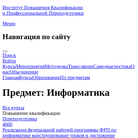
Институт Повышения Квалификации
и Профессиональной Переподготовки
Меню
Навигация по сайту
Поиск
Войти
Курсы
Мероприятия
Методичка
Трансляции
Самодиагностика
О
нас
Объединение
Главная
Курсы
Образование
По предметам
Предмет: Информатика
Все курсы
Повышение квалификации
Переподготовка
4600
Реализация федеральной рабочей программы ФРП по
информатике конструирование уроков и достижение