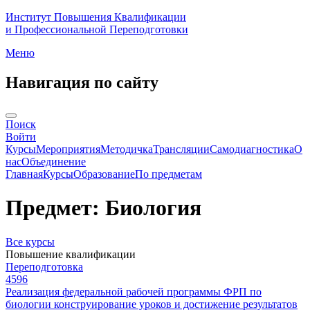
Институт Повышения Квалификации
и Профессиональной Переподготовки
Меню
Навигация по сайту
Поиск
Войти
Курсы
Мероприятия
Методичка
Трансляции
Самодиагностика
О
нас
Объединение
Главная
Курсы
Образование
По предметам
Предмет: Биология
Все курсы
Повышение квалификации
Переподготовка
4596
Реализация федеральной рабочей программы ФРП по
биологии конструирование уроков и достижение результатов