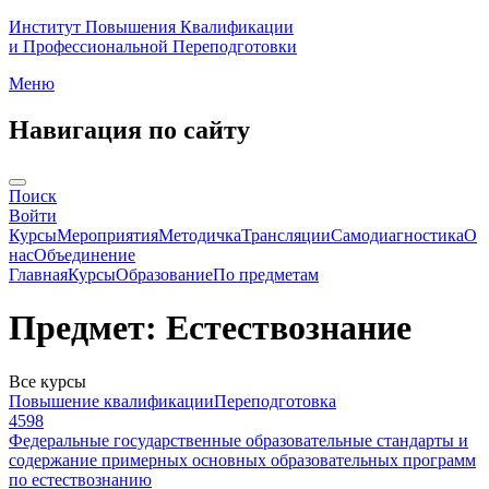
Институт Повышения Квалификации
и Профессиональной Переподготовки
Меню
Навигация по сайту
Поиск
Войти
Курсы
Мероприятия
Методичка
Трансляции
Самодиагностика
О
нас
Объединение
Главная
Курсы
Образование
По предметам
Предмет: Естествознание
Все курсы
Повышение квалификации
Переподготовка
4598
Федеральные государственные образовательные стандарты и
содержание примерных основных образовательных программ
по естествознанию