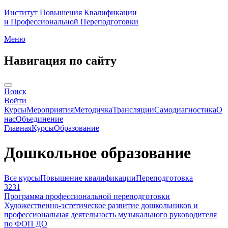
Институт Повышения Квалификации
и Профессиональной Переподготовки
Меню
Навигация по сайту
Поиск
Войти
Курсы
Мероприятия
Методичка
Трансляции
Самодиагностика
О
нас
Объединение
Главная
Курсы
Образование
Дошкольное образование
Все курсы
Повышение квалификации
Переподготовка
3231
Программа профессиональной переподготовки
Художественно-эстетическое развитие дошкольников и
профессиональная деятельность музыкального руководителя
по ФОП ДО