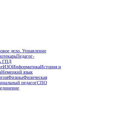
овое дело. Управление
иотекарь
Педагог-
ь ГПД
ие
ИЗО
Информатика
История и
а
Немецкий язык
огия
Физика
Физическая
циальный педагог
СПО
единение