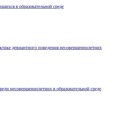
ющихся в образовательной среде
актике девиантного поведения несовершеннолетних
еди несовершеннолетних в образовательной среде