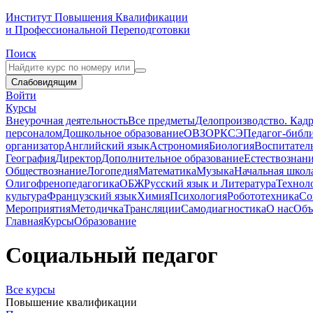
Институт Повышения Квалификации
и Профессиональной Переподготовки
Поиск
Слабовидящим
Войти
Курсы
Внеурочная деятельность
Все предметы
Делопроизводство. Кадр
персоналом
Дошкольное образование
ОВЗ
ОРКСЭ
Педагог-библ
организатор
Английский язык
Астрономия
Биология
Воспитател
География
Директор
Дополнительное образование
Естествознан
Обществознание
Логопедия
Математика
Музыка
Начальная школ
Олигофренопедагогика
ОБЖ
Русский язык и Литература
Технол
культура
Французский язык
Химия
Психология
Робототехника
Со
Мероприятия
Методичка
Трансляции
Самодиагностика
О нас
Объ
Главная
Курсы
Образование
Социальный педагог
Все курсы
Повышение квалификации