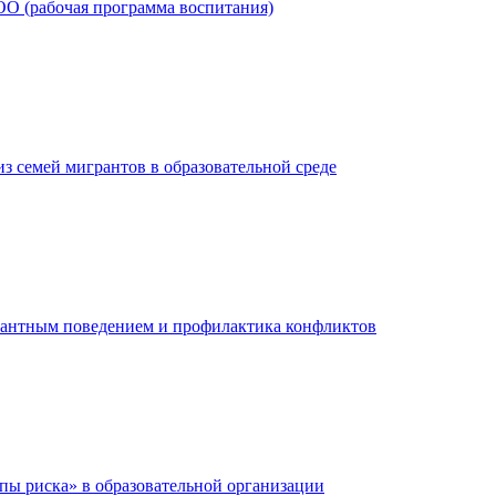
О (рабочая программа воспитания)
з семей мигрантов в образовательной среде
иантным поведением и профилактика конфликтов
ы риска» в образовательной организации