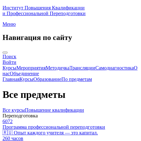
Институт Повышения Квалификации
и Профессиональной Переподготовки
Меню
Навигация по сайту
Поиск
Войти
Курсы
Мероприятия
Методичка
Трансляции
Самодиагностика
О
нас
Объединение
Главная
Курсы
Образование
По предметам
Все предметы
Все курсы
Повышение квалификации
Переподготовка
6072
Программа профессиональной переподготовки
🇷🇺 Опыт каждого учителя — это капитал.
260
часов