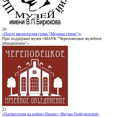
20
«Поезд милосердия (тема "Медики-герои")»
При поддержке музея «МАУК "Череповецкое музейное
объединение"»
21
«Патриотизм на войне»
Проект «Внуки Победителей»