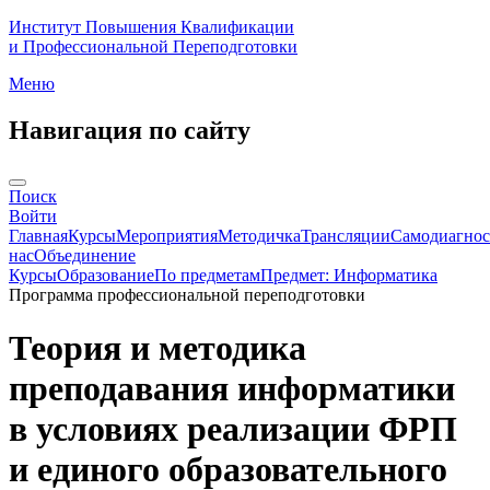
Институт Повышения Квалификации
и Профессиональной Переподготовки
Меню
Навигация по сайту
Поиск
Войти
Главная
Курсы
Мероприятия
Методичка
Трансляции
Самодиагнос
нас
Объединение
Курсы
Образование
По предметам
Предмет: Информатика
Программа профессиональной переподготовки
Теория и методика
преподавания информатики
в условиях реализации ФРП
и единого образовательного