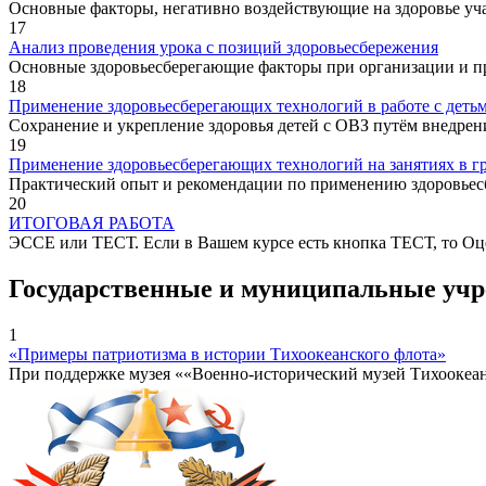
Основные факторы, негативно воздействующие на здоровье уч
17
Анализ проведения урока с позиций здоровьесбережения
Основные здоровьесберегающие факторы при организации и п
18
Применение здоровьесберегающих технологий в работе с деть
Сохранение и укрепление здоровья детей с ОВЗ путём внедрен
19
Применение здоровьесберегающих технологий на занятиях в г
Практический опыт и рекомендации по применению здоровьесб
20
ИТОГОВАЯ РАБОТА
ЭССЕ или ТЕСТ. Если в Вашем курсе есть кнопка ТЕСТ, то Оцен
Государственные и муниципальные уч
1
«Примеры патриотизма в истории Тихоокеанского флота»
При поддержке музея ««Военно-исторический музей Тихоокеа