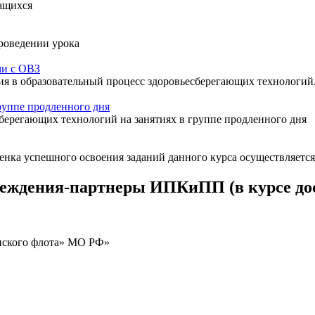
ащихся
роведении урока
ми с ОВЗ
ия в образовательный процесс здоровьесберегающих технологий
руппе продленного дня
ерегающих технологий на занятиях в группе продленного дня
ка успешного освоения заданий данного курса осуществляется в
реждения-партнеры ИПКиПП (в курсе до
нского флота» МО РФ»