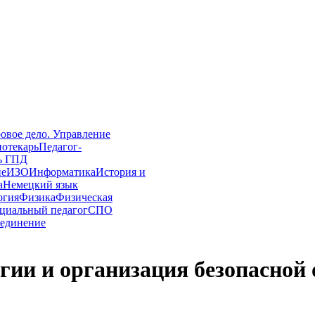
овое дело. Управление
иотекарь
Педагог-
ь ГПД
ие
ИЗО
Информатика
История и
а
Немецкий язык
огия
Физика
Физическая
циальный педагог
СПО
единение
гии и организация безопасной 