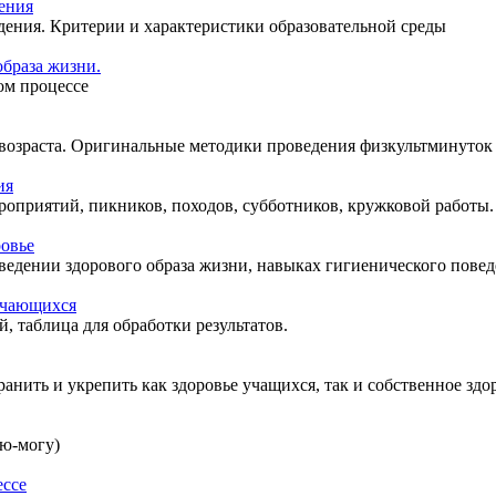
ения
дения. Критерии и характеристики образовательной среды
образа жизни.
ом процессе
 возраста. Оригинальные методики проведения физкультминуток
ия
оприятий, пикников, походов, субботников, кружковой работы.
овье
дении здорового образа жизни, навыках гигиенического поведен
бучающихся
 таблица для обработки результатов.
анить и укрепить как здоровье учащихся, так и собственное здо
ю-могу)
ессе