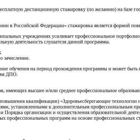
бесплатную дистанционную стажировку (по желанию) на базе г
ании в Российской Федерации» стажировка является формой по
пальных учреждениях усиливает профессиональное портфолио, 
льную деятельность слушателя данной программы.
к
о зачислении.
е обучения на период прохождения программы и может быть пр
амм ДПО.
ов, имеющих высшее и/или среднее профессиональное образован
повышения квалификации) «Здоровьесберегающие технологии и 
ниями, установленными к дополнительным профессиональным пр
ении Порядка организации и осуществления образовательной де
х профессиональных программ на основе профессиональных станд