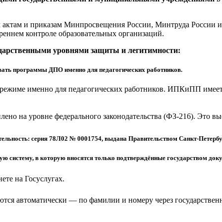
актам и приказам Минпросвещения России, Минтруда России и 
реннем контроле образовательных организаций.
ударственными уровнями защиты и легитимности:
ать программы ДПО именно для педагогических работников.
режиме именно для педагогических работников. ИПКиПП имеет 
еплено на уровне федерального законодательства (ФЗ-216). Это 
ельность: серия 78Л02 № 0001754, выдана Правительством Санкт-Петербу
 систему, в которую вносятся только подтверждённые государством доку
ете на Госуслугах.
тся автоматически — по фамилии и номеру через государствен