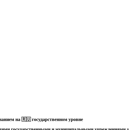
анием на 🇷🇺 государственном уровне
щими государственными и муниципальными учреждениями
в