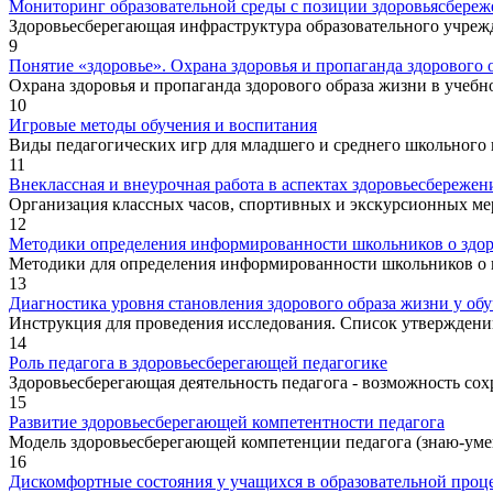
Мониторинг образовательной среды с позиции здоровьясбереж
Здоровьесберегающая инфраструктура образовательного учреж
9
Понятие «здоровье». Охрана здоровья и пропаганда здорового 
Охрана здоровья и пропаганда здорового образа жизни в учебн
10
Игровые методы обучения и воспитания
Виды педагогических игр для младшего и среднего школьного
11
Внеклассная и внеурочная работа в аспектах здоровьесбережен
Организация классных часов, спортивных и экскурсионных мер
12
Методики определения информированности школьников о здор
Методики для определения информированности школьников о ве
13
Диагностика уровня становления здорового образа жизни у о
Инструкция для проведения исследования. Список утверждений,
14
Роль педагога в здоровьесберегающей педагогике
Здоровьесберегающая деятельность педагога - возможность сохр
15
Развитие здоровьесберегающей компетентности педагога
Модель здоровьесберегающей компетенции педагога (знаю-уме
16
Дискомфортные состояния у учащихся в образовательной проц