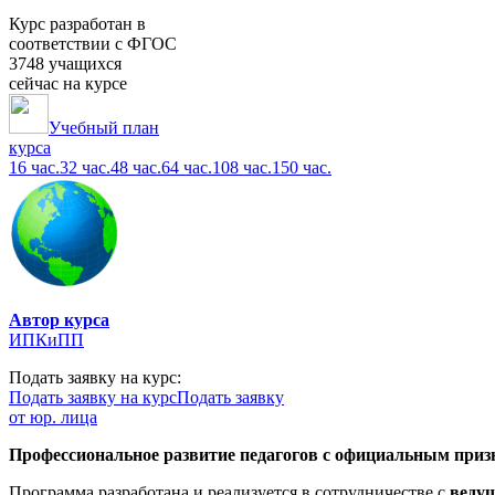
Курс разработан в
соответствии с ФГОС
3748 учащихся
сейчас на курсе
Учебный план
курса
16 час.
32 час.
48 час.
64 час.
108 час.
150 час.
Автор курса
ИПКиПП
Подать заявку на курс:
Подать заявку на курс
Подать заявку
от юр. лица
Профессиональное развитие педагогов с официальным призн
Программа разработана и реализуется в сотрудничестве с
веду