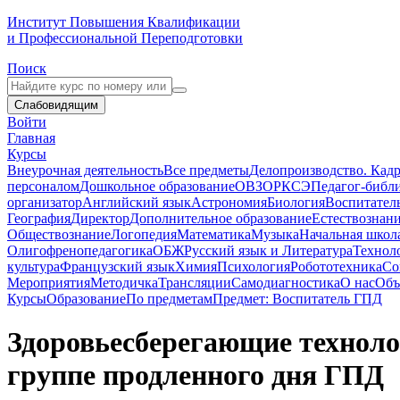
Институт Повышения Квалификации
и Профессиональной Переподготовки
Поиск
Слабовидящим
Войти
Главная
Курсы
Внеурочная деятельность
Все предметы
Делопроизводство. Кадр
персоналом
Дошкольное образование
ОВЗ
ОРКСЭ
Педагог-библ
организатор
Английский язык
Астрономия
Биология
Воспитател
География
Директор
Дополнительное образование
Естествознан
Обществознание
Логопедия
Математика
Музыка
Начальная школ
Олигофренопедагогика
ОБЖ
Русский язык и Литература
Технол
культура
Французский язык
Химия
Психология
Робототехника
Со
Мероприятия
Методичка
Трансляции
Самодиагностика
О нас
Объ
Курсы
Образование
По предметам
Предмет: Воспитатель ГПД
Здоровьесберегающие техноло
группе продленного дня ГПД