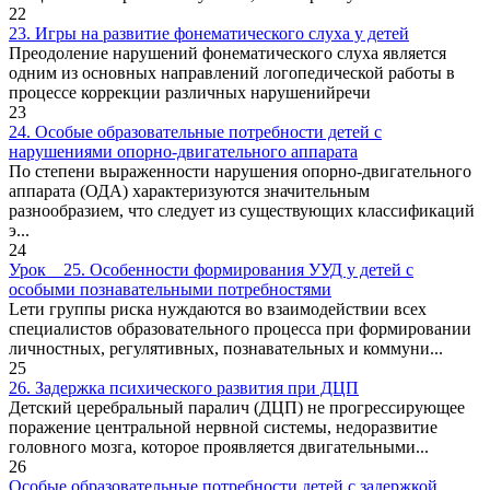
22
23. Игры на развитие фонематического слуха у детей
Преодоление нарушений фонематического слуха является
одним из основных направлений логопедической работы в
процессе коррекции различных нарушенийречи
23
24. Особые образовательные потребности детей с
нарушениями опорно-двигательного аппарата
По степени выраженности нарушения опорно-двигательного
аппарата (ОДА) характеризуются значительным
разнообразием, что следует из существующих классификаций
э...
24
Урок _ 25. Особенности формирования УУД у детей с
особыми познавательными потребностями
Lети группы риска нуждаются во взаимодействии всех
специалистов образовательного процесса при формировании
личностных, регулятивных, познавательных и коммуни...
25
26. Задержка психического развития при ДЦП
Детский церебральный паралич (ДЦП) не прогрессирующее
поражение центральной нервной системы, недоразвитие
головного мозга, которое проявляется двигательными...
26
Особые образовательные потребности детей с задержкой