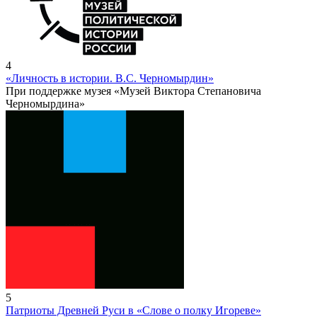
4
«Личность в истории. В.С. Черномырдин»
При поддержке музея «Музей Виктора Степановича
Черномырдина»
5
Патриоты Древней Руси в «Слове о полку Игореве»