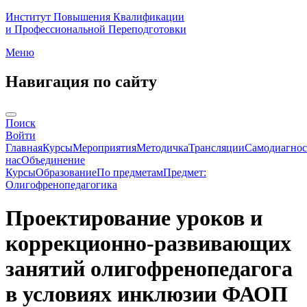
Институт Повышения Квалификации
и Профессиональной Переподготовки
Меню
Навигация по сайту
Поиск
Войти
Главная
Курсы
Мероприятия
Методичка
Трансляции
Самодиагнос
нас
Объединение
Курсы
Образование
По предметам
Предмет:
Олигофренопедагогика
Проектирование уроков и
коррекционно-развивающих
занятий олигофренопедагога
в условиях инклюзии ФАОП