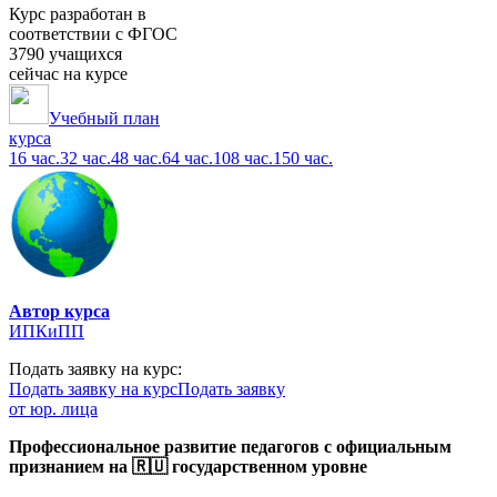
Курс разработан в
соответствии с ФГОС
3790 учащихся
сейчас на курсе
Учебный план
курса
16 час.
32 час.
48 час.
64 час.
108 час.
150 час.
Автор курса
ИПКиПП
Подать заявку на курс:
Подать заявку на курс
Подать заявку
от юр. лица
Профессиональное развитие педагогов с официальным
признанием на 🇷🇺 государственном уровне