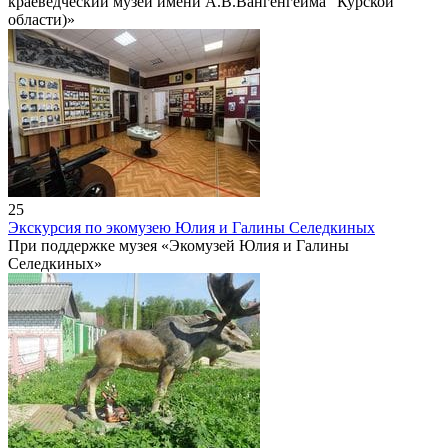
краеведческий музей имени А.В.Вангенгейма" Курской
области)»
25
Экскурсия по экомузею Юлия и Галины Селедкиных
При поддержке музея «Экомузей Юлия и Галины
Селедкиных»