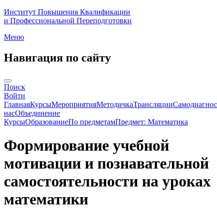
Институт Повышения Квалификации
и Профессиональной Переподготовки
Меню
Навигация по сайту
Поиск
Войти
Главная
Курсы
Мероприятия
Методичка
Трансляции
Самодиагнос
нас
Объединение
Курсы
Образование
По предметам
Предмет: Математика
Формирование учебной
мотивации и познавательной
самостоятельности на уроках
математики