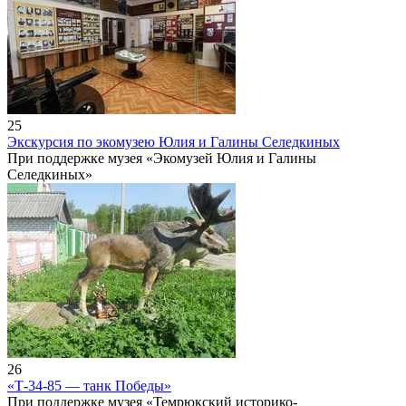
25
Экскурсия по экомузею Юлия и Галины Селедкиных
При поддержке музея «Экомузей Юлия и Галины
Селедкиных»
26
«Т-34-85 — танк Победы»
При поддержке музея «Темрюкский историко-