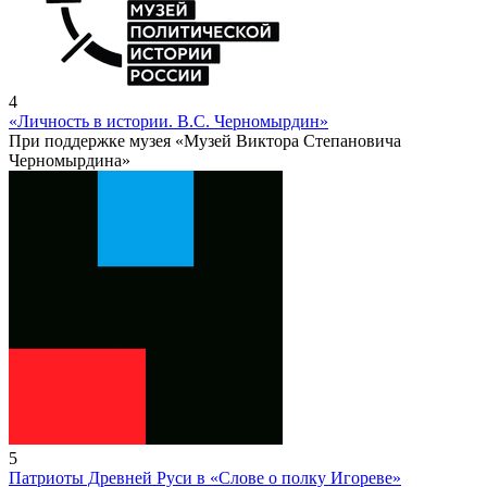
4
«Личность в истории. В.С. Черномырдин»
При поддержке музея «Музей Виктора Степановича
Черномырдина»
5
Патриоты Древней Руси в «Слове о полку Игореве»