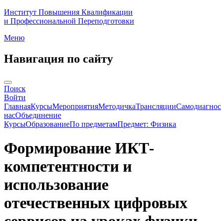
Институт Повышения Квалификации
и Профессиональной Переподготовки
Меню
Навигация по сайту
Поиск
Войти
Главная
Курсы
Мероприятия
Методичка
Трансляции
Самодиагнос
нас
Объединение
Курсы
Образование
По предметам
Предмет: Физика
Формирование ИКТ-
компетентности и
использование
отечественных цифровых