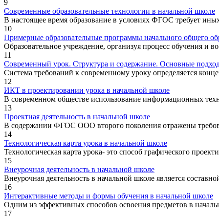
9
Современные образовательные технологии в начальной школе
В настоящее время образование в условиях ФГОС требует иных
10
Примерные образовательные программы начального общего об
Образовательное учреждение, организуя процесс обучения и во
11
Современный урок. Структура и содержание. Основные подхо
Система требований к современному уроку определяется конце
12
ИКТ в проектировании урока в начальной школе
В современном обществе использование информационных технол
13
Проектная деятельность в начальной школе
В содержании ФГОС ООО второго поколения отражены требован
14
Технологическая карта урока в начальной школе
Технологическая карта урока- это способ графического проект
15
Внеурочная деятельность в начальной школе
Внеурочная деятельность в начальной школе является составной
16
Интерактивные методы и формы обучения в начальной школе
Одним из эффективных способов освоения предметов в начальн
17