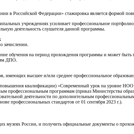
ании в Российской Федерации» стажировка является формой по
пальных учреждениях усиливает профессиональное портфолио, 
льную деятельность слушателя данной программы.
к
о зачислении.
е обучения на период прохождения программы и может быть пр
амм ДПО.
ов, имеющих высшее и/или среднее профессиональное образован
(повышения квалификации) «Современный урок на уровне НОО п
ым профессиональным программам (приказ Министерства образова
зовательной деятельности по дополнительным профессиональн
ве профессиональных стандартов от 01 сентября 2023 г.).
щих музеях России, и получить официальные документы о прохо