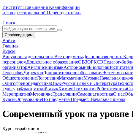
Институт Повышения Квалификации
и Профессиональной Переподготовки
Поиск
Слабовидящим
Войти
Главная
Курсы
Внеурочная деятельность
Все предметы
Делопроизводство. Кадр
персоналом
Дошкольное образование
ОВЗ
ОРКСЭ
Педагог-библ
организатор
Английский язык
Астрономия
Биология
Воспитател
География
Директор
Дополнительное образование
Естествознан
Обществознание
Логопедия
Математика
Музыка
Начальная школ
Олигофренопедагогика
ОБЖ
Русский язык и Литература
Технол
культура
Французский язык
Химия
Психология
Робототехника
Со
Мероприятия
Методичка
Трансляции
Самодиагностика
О нас
Объ
Курсы
Образование
По предметам
Предмет: Начальная школа
Современный урок на уровне
Курс разработан в