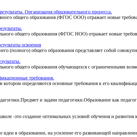
езультаты. Организация образовательного процесса.
ного общего образования (ФГОС ООО) отражает новые требовани
езультаты.
ьного общего образования (ФГОС НОО) отражает новые требован
езультаты освоения
го (полного) общего образования представляет собой совокупно
зультаты.
ьного общего образования обучающихся с ограниченными возмож
фикационные требования.
в котором определяются основные требования к его квалификаци
педагогики.Предмет и задачи педагогики.Образование как педаго
коле -это создание оптимальных условий обучения и развития ка
 идеи в образовании, на усиление его развивающей направленно