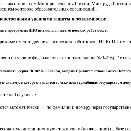
актам и приказам Минпросвещения России, Минтруда России и 
реннем контроле образовательных организаций.
ударственными уровнями защиты и легитимности:
ать программы ДПО именно для педагогических работников.
режиме именно для педагогических работников. ИПКиПП имеет 
еплено на уровне федерального законодательства (ФЗ-216). Это 
ельность: серия 78Л02 № 0001754, выдана Правительством Санкт-Петербу
 систему, в которую вносятся только подтверждённые государством доку
ете на Госуслугах.
тся автоматически — по фамилии и номеру через государствен
бесплатную дистанционную стажировку (по желанию) на базе г