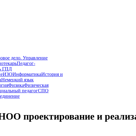
овое дело. Управление
иотекарь
Педагог-
ь ГПД
ие
ИЗО
Информатика
История и
а
Немецкий язык
огия
Физика
Физическая
циальный педагог
СПО
единение
 НОО проектирование и реализ