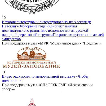
10
История литературы и литературного языка
Александр
Невский «Злогорькие годы»
Конспект занятия
познавательного развития с использованием русской
народной деревянной игрушки
Патриотизм русских писателей
эмигрантов
При поддержке музея «МУК "Музей-заповедник "Подолье"»
11
Видео-экскурсия по мемориальной выставке «Чтобы
помнили...»
При поддержке музея «СПб ГБУК ГМП «Исаакиевский
собор»»