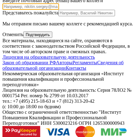
Введите почтовый адрес (email) вашего коллеги
Представьтесь пожалуйста
Внимание,
Мы отправим письмо вашему коллеге с рекомендацией курса.
поле
справа,
Отменить
Подтвердить
пожалуйста,
Все материалы, находящиеся на сайте, охраняются в
не
соответствии с законодательством Российской Федерации, в
заполняйте
том числе об авторском праве и смежных правах.
Лицензия на образовательную деятельность
Закон об образовании РФ
Авторы
Регламенты
Сведения об
образовательной организации
Контакты
Некоммерческая образовательная организация «Институт
повышения квалификации и профессиональной
переподготовки»
Лицензия на образовательную деятельность: Серия 78ЛО2 №
0001754 Рег. номер № 2799 от 10.03.2017
тел.: +7 (495) 215-18-63 и +7 (812) 313-20-42
(с 10:00 до 18:00 по будням)
Общество с ограниченной ответственностью "Институт
Повышения Квалификации и Профессиональной
Переподготовки" ИНН 5300023216 ОГРН 1265300000943