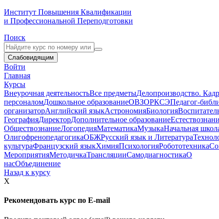
Институт Повышения Квалификации
и Профессиональной Переподготовки
Поиск
Слабовидящим
Войти
Главная
Курсы
Внеурочная деятельность
Все предметы
Делопроизводство. Кадр
персоналом
Дошкольное образование
ОВЗ
ОРКСЭ
Педагог-библ
организатор
Английский язык
Астрономия
Биология
Воспитател
География
Директор
Дополнительное образование
Естествознан
Обществознание
Логопедия
Математика
Музыка
Начальная школ
Олигофренопедагогика
ОБЖ
Русский язык и Литература
Технол
культура
Французский язык
Химия
Психология
Робототехника
Со
Мероприятия
Методичка
Трансляции
Самодиагностика
О
нас
Объединение
Назад к курсу
X
Рекомендовать курс по E-mail