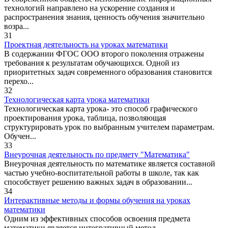
технологий направлено на ускорение создания и
распространения знания, ценность обучения значительно
возра...
31
Проектная деятельность на уроках математики
В содержании ФГОС ООО второго поколения отражены
требования к результатам обучающихся. Одной из
приоритетных задач современного образования становится
перехо...
32
Технологическая карта урока математики
Технологическая карта урока- это способ графического
проектирования урока, таблица, позволяющая
структурировать урок по выбранным учителем параметрам.
Обучен...
33
Внеурочная деятельность по предмету "Математика"
Внеурочная деятельность по математике является составной
частью учебно-воспитательной работы в школе, так как
способствует решению важных задач в образовании...
34
Интерактивные методы и формы обучения на уроках
математики
Одним из эффективных способов освоения предмета
математики является интегративный метод,