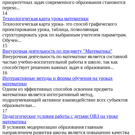
приоритетных задач современного образования становится
перехо...
14
Технологическая карта урока математики
Технологическая карта урока- это способ графического
проектирования урока, таблица, позволяющая
структурировать урок по выбранным учителем параметрам.
Обучен...
15
Внеурочная деятельность по предмету "Математика"
Внеурочная деятельность по математике является составной
частью учебно-воспитательной работы в школе, так как
способствует решению важных задач в образовании...
16
Интерактивные методы и формы обучения на уроках
математики
Одним из эффективных способов освоения предмета
математики является интегративный метод,
подразумевающий активное взаимодействие всех субъектов
образовательн...
17
Педагогические условия работы с детьми ОВЗ на уроке
математика
В условиях модернизации образования главным
направлением развития школы является повышение качества