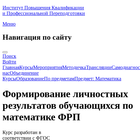
Институт Повышения Квалификации
и Профессиональной Переподготовки
Меню
Навигация по сайту
Поиск
Войти
Главная
Курсы
Мероприятия
Методичка
Трансляции
Самодиагнос
нас
Объединение
Курсы
Образование
По предметам
Предмет: Математика
Формирование личностных
результатов обучающихся по
математике ФРП
Курс разработан в
соответствии с ФГОС