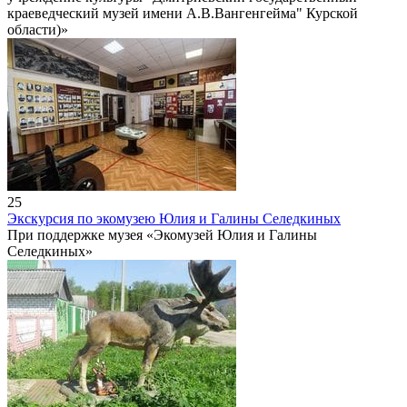
краеведческий музей имени А.В.Вангенгейма" Курской
области)»
25
Экскурсия по экомузею Юлия и Галины Селедкиных
При поддержке музея «Экомузей Юлия и Галины
Селедкиных»