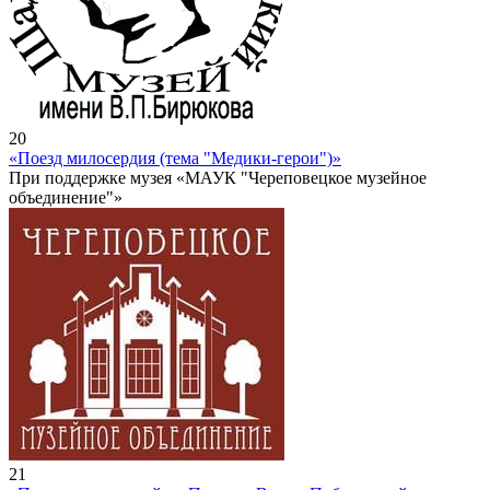
20
«Поезд милосердия (тема "Медики-герои")»
При поддержке музея «МАУК "Череповецкое музейное
объединение"»
21