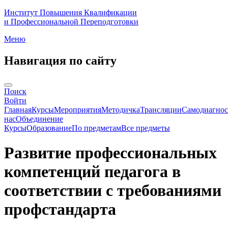
Институт Повышения Квалификации
и Профессиональной Переподготовки
Меню
Навигация по сайту
Поиск
Войти
Главная
Курсы
Мероприятия
Методичка
Трансляции
Самодиагнос
нас
Объединение
Курсы
Образование
По предметам
Все предметы
Развитие профессиональных
компетенций педагога в
соответствии с требованиями
профстандарта