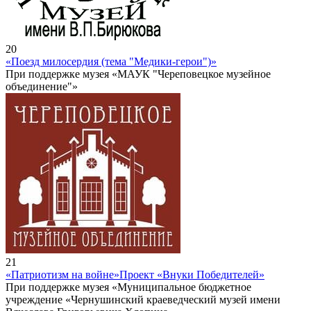
20
«Поезд милосердия (тема "Медики-герои")»
При поддержке музея «МАУК "Череповецкое музейное
объединение"»
21
«Патриотизм на войне»
Проект «Внуки Победителей»
При поддержке музея «Муниципальное бюджетное
учреждение «Чернушинский краеведческий музей имени