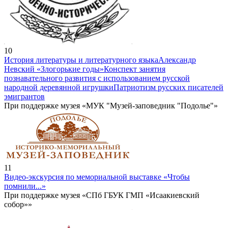
10
История литературы и литературного языка
Александр
Невский «Злогорькие годы»
Конспект занятия
познавательного развития с использованием русской
народной деревянной игрушки
Патриотизм русских писателей
эмигрантов
При поддержке музея «МУК "Музей-заповедник "Подолье"»
11
Видео-экскурсия по мемориальной выставке «Чтобы
помнили...»
При поддержке музея «СПб ГБУК ГМП «Исаакиевский
собор»»