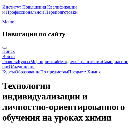
Институт Повышения Квалификации
и Профессиональной Переподготовки
Меню
Навигация по сайту
Поиск
Войти
Главная
Курсы
Мероприятия
Методичка
Трансляции
Самодиагнос
нас
Объединение
Курсы
Образование
По предметам
Предмет: Химия
Технологии
индивидуализации и
личностно-ориентированного
обучения на уроках химии