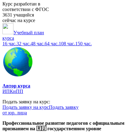
Курс разработан в
соответствии с ФГОС
3631 учащийся
сейчас на курсе
Учебный план
курса
16 час.
32 час.
48 час.
64 час.
108 час.
150 час.
Автор курса
ИПКиПП
Подать заявку на курс:
Подать заявку на курс
Подать заявку
от юр. лица
Профессиональное развитие педагогов с официальным
признанием на 🇷🇺 государственном уровне