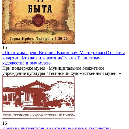
15
«Поэзия акварели Виталия Валькова». Мастер-класс
От эскиза
к картине
Кто же он колхозник
Тур по Тесинскому
художественному музею
При поддержке музея «Муниципальное бюджетное
учреждение культуры "Тесинский художественный музей"»
16
Крым на литературной карте мира
Жизнь и творчество