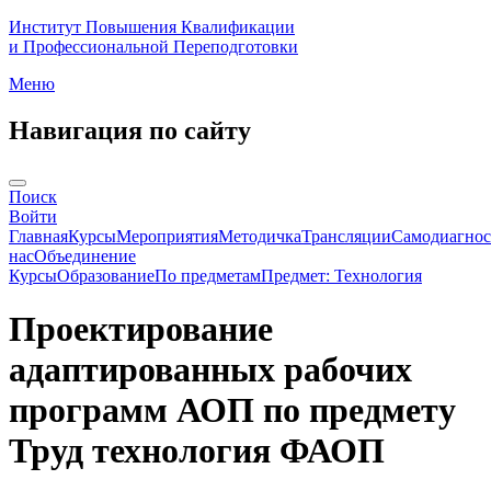
Институт Повышения Квалификации
и Профессиональной Переподготовки
Меню
Навигация по сайту
Поиск
Войти
Главная
Курсы
Мероприятия
Методичка
Трансляции
Самодиагнос
нас
Объединение
Курсы
Образование
По предметам
Предмет: Технология
Проектирование
адаптированных рабочих
программ АОП по предмету
Труд технология ФАОП