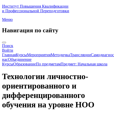
Институт Повышения Квалификации
и Профессиональной Переподготовки
Меню
Навигация по сайту
Поиск
Войти
Главная
Курсы
Мероприятия
Методичка
Трансляции
Самодиагнос
нас
Объединение
Курсы
Образование
По предметам
Предмет: Начальная школа
Технологии личностно-
ориентированного и
дифференцированного
обучения на уровне НОО