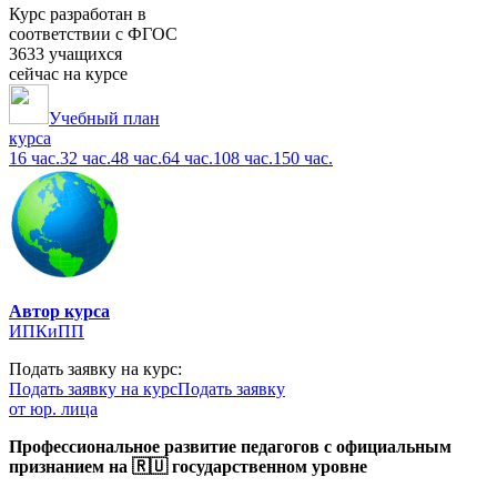
Курс разработан в
соответствии с ФГОС
3633 учащихся
сейчас на курсе
Учебный план
курса
16 час.
32 час.
48 час.
64 час.
108 час.
150 час.
Автор курса
ИПКиПП
Подать заявку на курс:
Подать заявку на курс
Подать заявку
от юр. лица
Профессиональное развитие педагогов с официальным
признанием на 🇷🇺 государственном уровне