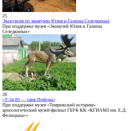
25
Экскурсия по экомузею Юлия и Галины Селедкиных
При поддержке музея «Экомузей Юлия и Галины
Селедкиных»
26
«Т-34-85 — танк Победы»
При поддержке музея «Темрюкский историко-
археологический музей-филиал ГБУК КК «КГИАМЗ им. Е.Д.
Фелицына»»