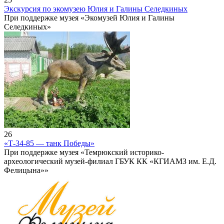
Экскурсия по экомузею Юлия и Галины Селедкиных
При поддержке музея «Экомузей Юлия и Галины
Селедкиных»
26
«Т-34-85 — танк Победы»
При поддержке музея «Темрюкский историко-
археологический музей-филиал ГБУК КК «КГИАМЗ им. Е.Д.
Фелицына»»