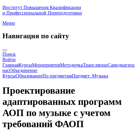
Институт Повышения Квалификации
и Профессиональной Переподготовки
Меню
Навигация по сайту
Поиск
Войти
Главная
Курсы
Мероприятия
Методичка
Трансляции
Самодиагнос
нас
Объединение
Курсы
Образование
По предметам
Предмет: Музыка
Проектирование
адаптированных программ
АОП по музыке с учетом
требований ФАОП