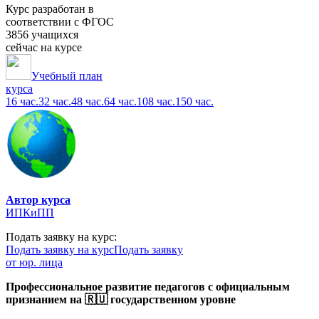
Курс разработан в
соответствии с ФГОС
3856 учащихся
сейчас на курсе
Учебный план
курса
16 час.
32 час.
48 час.
64 час.
108 час.
150 час.
Автор курса
ИПКиПП
Подать заявку на курс:
Подать заявку на курс
Подать заявку
от юр. лица
Профессиональное развитие педагогов с официальным
признанием на 🇷🇺 государственном уровне