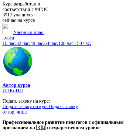
Курс разработан в
соответствии с ФГОС
3917 учащихся
сейчас на курсе
Учебный план
курса
16 час.
32 час.
48 час.
64 час.
108 час.
150 час.
Автор курса
ИПКиПП
Подать заявку на курс:
Подать заявку на курс
Подать заявку
от юр. лица
Профессиональное развитие педагогов с официальным
признанием на 🇷🇺 государственном уровне