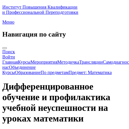
Институт Повышения Квалификации
и Профессиональной Переподготовки
Меню
Навигация по сайту
Поиск
Войти
Главная
Курсы
Мероприятия
Методичка
Трансляции
Самодиагнос
нас
Объединение
Курсы
Образование
По предметам
Предмет: Математика
Дифференцированное
обучение и профилактика
учебной неуспешности на
уроках математики