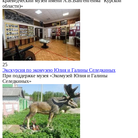
краеведческий музей имени А.В.Вангенгейма" Курской
области)»
25
Экскурсия по экомузею Юлия и Галины Селедкиных
При поддержке музея «Экомузей Юлия и Галины
Селедкиных»