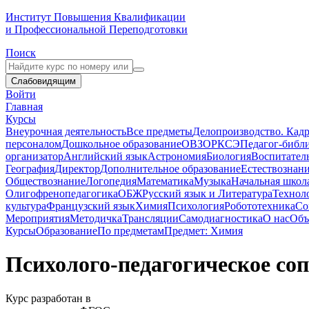
Институт Повышения Квалификации
и Профессиональной Переподготовки
Поиск
Слабовидящим
Войти
Главная
Курсы
Внеурочная деятельность
Все предметы
Делопроизводство. Кадр
персоналом
Дошкольное образование
ОВЗ
ОРКСЭ
Педагог-библ
организатор
Английский язык
Астрономия
Биология
Воспитател
География
Директор
Дополнительное образование
Естествознан
Обществознание
Логопедия
Математика
Музыка
Начальная школ
Олигофренопедагогика
ОБЖ
Русский язык и Литература
Технол
культура
Французский язык
Химия
Психология
Робототехника
Со
Мероприятия
Методичка
Трансляции
Самодиагностика
О нас
Объ
Курсы
Образование
По предметам
Предмет: Химия
Психолого-педагогическое со
Курс разработан в