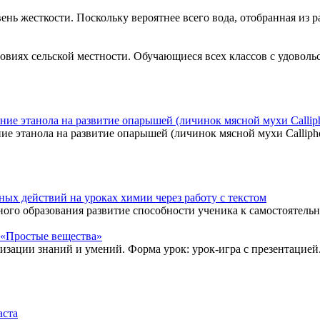
ь жесткости. Поскольку вероятнее всего вода, отобранная из раз
виях сельской местности. Обучающиеся всех классов с удовольс
ние этанола на развитие опарышей (личинок мясной мухи Callipho
ие этанола на развитие опарышей (личинок мясной мухи Callipho
х действий на уроках химии через работу с текстом
го образования развитие способности ученика к самостоятельно
 «Простые вещества»
изации знаний и умений. Форма урок: урок-игра с презентацией
аста