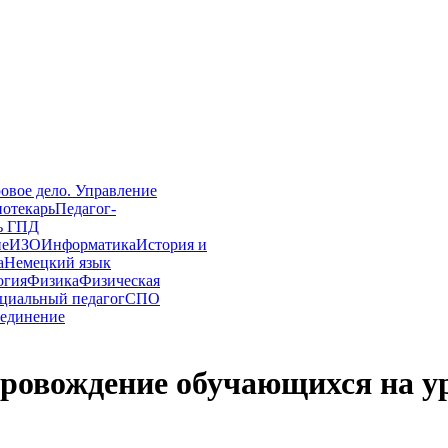
овое дело. Управление
иотекарь
Педагог-
ь ГПД
ие
ИЗО
Информатика
История и
а
Немецкий язык
огия
Физика
Физическая
циальный педагог
СПО
единение
провождение обучающихся на 