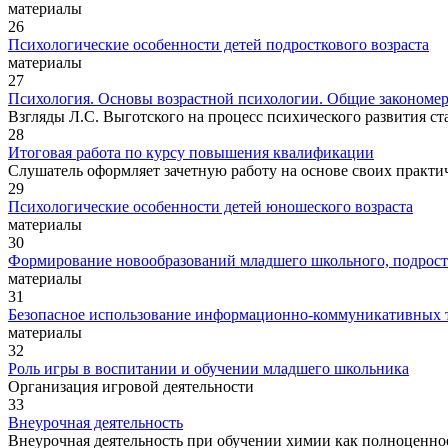
материалы
26
Психологические особенности детей подросткового возраста
материалы
27
Психология. Основы возрастной психологии. Общие закономер
Взгляды Л.С. Выготского на процесс психического развития ста
28
Итоговая работа по курсу повышения квалификации
Слушатель оформляет зачетную работу на основе своих практич
29
Психологические особенности детей юношеского возраста
материалы
30
Формирование новообразований младшего школьного, подростк
материалы
31
Безопасное использование информационно-коммуникативных т
материалы
32
Роль игры в воспитании и обучении младшего школьника
Организация игровой деятельности
33
Внеурочная деятельность
Внеурочная деятельность при обучении химии как полноценное