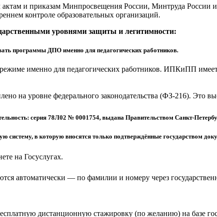
актам и приказам Минпросвещения России, Минтруда России и 
реннем контроле образовательных организаций.
ударственными уровнями защиты и легитимности:
ать программы ДПО именно для педагогических работников.
режиме именно для педагогических работников. ИПКиПП имеет 
еплено на уровне федерального законодательства (ФЗ-216). Это 
ельность: серия 78Л02 № 0001754, выдана Правительством Санкт-Петербу
 систему, в которую вносятся только подтверждённые государством доку
ете на Госуслугах.
тся автоматически — по фамилии и номеру через государствен
бесплатную дистанционную стажировку (по желанию) на базе г