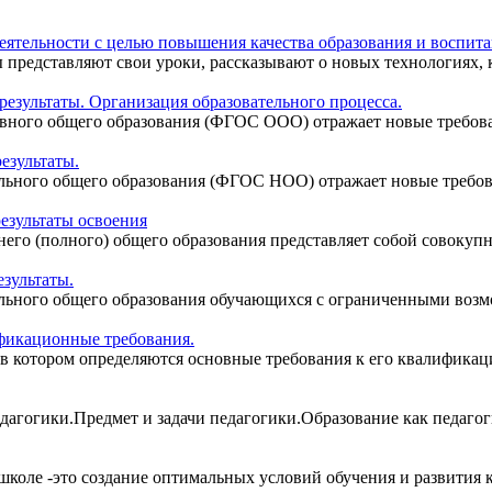
деятельности с целью повышения качества образования и воспи
представляют свои уроки, рассказывают о новых технологиях, 
езультаты. Организация образовательного процесса.
ного общего образования (ФГОС ООО) отражает новые требовани
езультаты.
ьного общего образования (ФГОС НОО) отражает новые требован
езультаты освоения
го (полного) общего образования представляет собой совокупно
зультаты.
ьного общего образования обучающихся с ограниченными возмож
фикационные требования.
в котором определяются основные требования к его квалификаци
педагогики.Предмет и задачи педагогики.Образование как педаго
коле -это создание оптимальных условий обучения и развития ка