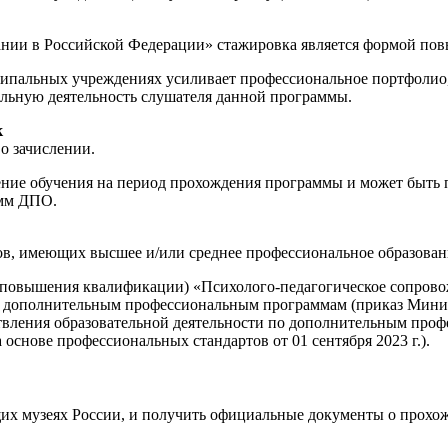
ании в Российской Федерации» стажировка является формой по
пальных учреждениях усиливает профессиональное портфолио, 
льную деятельность слушателя данной программы.
к
о зачислении.
е обучения на период прохождения программы и может быть пр
амм ДПО.
ов, имеющих высшее и/или среднее профессиональное образован
(повышения квалификации) «Психолого-педагогическое сопров
к дополнительным профессиональным программам (приказ Минист
ствления образовательной деятельности по дополнительным пр
снове профессиональных стандартов от 01 сентября 2023 г.).
щих музеях России, и получить официальные документы о прохо