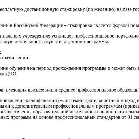
бесплатную дистанционную стажировку (по желанию) на базе г
ании в Российской Федерации» стажировка является формой по
пальных учреждениях усиливает профессиональное портфолио, 
льную деятельность слушателя данной программы.
к
о зачислении.
е обучения на период прохождения программы и может быть пр
амм ДПО.
ов, имеющих высшее и/или среднее профессиональное образован
повышения квалификации) «Системно-деятельностный подход и 
нными к дополнительным профессиональным программам (приказ 
и осуществления образовательной деятельности по дополнител
ых программ на основе профессиональных стандартов от 01 сент