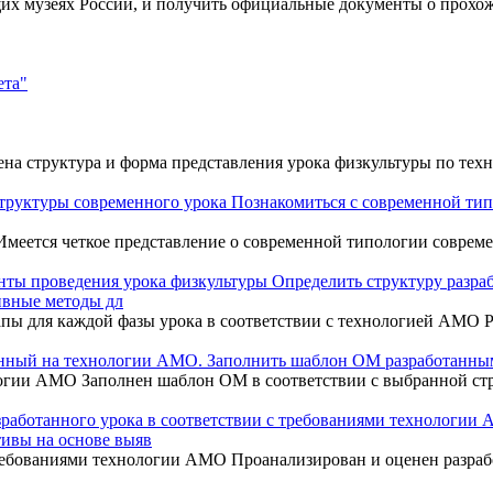
щих музеях России, и получить официальные документы о прохо
ета"
ена структура и форма представления урока физкультуры по те
труктуры современного урока Познакомиться с современной тип
 Имеется четкое представление о современной типологии соврем
 проведения урока физкультуры Определить структуру разрабат
ивные методы дл
ы для каждой фазы урока в соответствии с технологией АМО Ра
ный на технологии АМО. Заполнить шаблон ОМ разработанным
логии АМО Заполнен шаблон ОМ в соответствии с выбранной с
аботанного урока в соответствии с требованиями технологии 
ивы на основе выяв
ребованиями технологии АМО Проанализирован и оценен разрабо