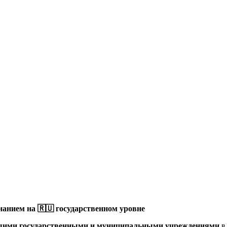
анием на 🇷🇺 государственном уровне
щими государственными и муниципальными учреждениями
в