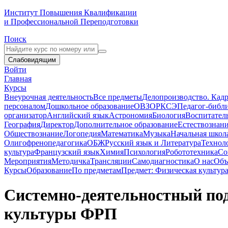
Институт Повышения Квалификации
и Профессиональной Переподготовки
Поиск
Слабовидящим
Войти
Главная
Курсы
Внеурочная деятельность
Все предметы
Делопроизводство. Кадр
персоналом
Дошкольное образование
ОВЗ
ОРКСЭ
Педагог-библ
организатор
Английский язык
Астрономия
Биология
Воспитател
География
Директор
Дополнительное образование
Естествознан
Обществознание
Логопедия
Математика
Музыка
Начальная школ
Олигофренопедагогика
ОБЖ
Русский язык и Литература
Технол
культура
Французский язык
Химия
Психология
Робототехника
Со
Мероприятия
Методичка
Трансляции
Самодиагностика
О нас
Объ
Курсы
Образование
По предметам
Предмет: Физическая культур
Системно-деятельностный под
культуры ФРП