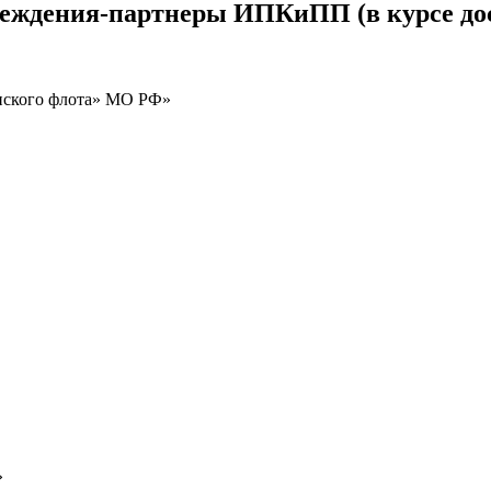
реждения-партнеры ИПКиПП (в курсе до
нского флота» МО РФ»
»