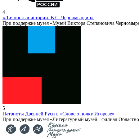
4
«Личность в истории. В.С. Черномырдин»
При поддержке музея «Музей Виктора Степановича Черномыр
5
Патриоты Древней Руси в «Слове о полку Игореве»
При поддержке музея «Литературный музей - филиал Областно