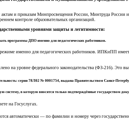
актам и приказам Минпросвещения России, Минтруда России и 
реннем контроле образовательных организаций.
ударственными уровнями защиты и легитимности:
ать программы ДПО именно для педагогических работников.
режиме именно для педагогических работников. ИПКиПП имеет 
еплено на уровне федерального законодательства (ФЗ-216). Это 
ельность: серия 78Л02 № 0001754, выдана Правительством Санкт-Петербу
 систему, в которую вносятся только подтверждённые государством доку
ете на Госуслугах.
тся автоматически — по фамилии и номеру через государствен