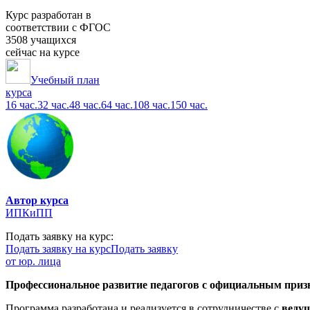
Курс разработан в
соответствии с ФГОС
3508 учащихся
сейчас на курсе
Учебный план
курса
16 час.
32 час.
48 час.
64 час.
108 час.
150 час.
Автор курса
ИПКиПП
Подать заявку на курс:
Подать заявку на курс
Подать заявку
от юр. лица
Профессиональное развитие педагогов с официальным призн
Программа разработана и реализуется в сотрудничестве с
веду