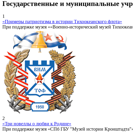
Государственные и муниципальные уч
1
«Примеры патриотизма в истории Тихоокеанского флота»
При поддержке музея ««Военно-исторический музей Тихоокеа
2
«Три новеллы о любви к Родине»
При поддержке музея «СПб ГБУ "Музей истории Кронштадта"