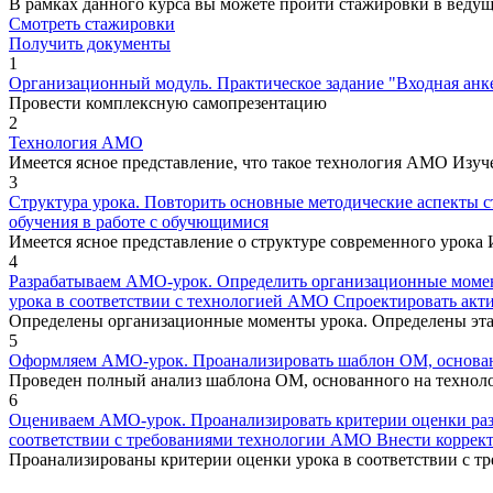
В рамках данного курса вы можете пройти стажировки в веду
Смотреть стажировки
Получить документы
1
Организационный модуль. Практическое задание "Входная анк
Провести комплексную самопрезентацию
2
Технология АМО
Имеется ясное представление, что такое технология АМО Изуч
3
Структура урока. Повторить основные методические аспекты с
обучения в работе с обучющимися
Имеется ясное представление о структуре современного урока
4
Разрабатываем АМО-урок. Определить организационные моменты
урока в соответствии с технологией АМО Спроектировать акт
Определены организационные моменты урока. Определены этап
5
Оформляем АМО-урок. Проанализировать шаблон ОМ, основан
Проведен полный анализ шаблона ОМ, основанного на техно
6
Оцениваем АМО-урок. Проанализировать критерии оценки разр
соответствии с требованиями технологии АМО Внести коррект
Проанализированы критерии оценки урока в соответствии с т