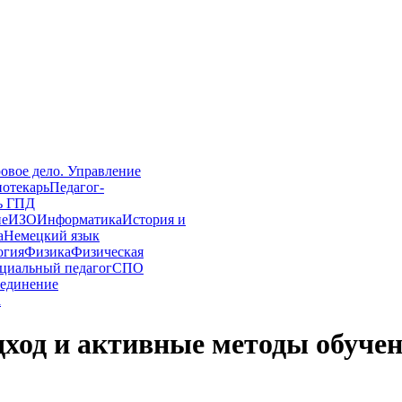
овое дело. Управление
иотекарь
Педагог-
ь ГПД
ие
ИЗО
Информатика
История и
а
Немецкий язык
огия
Физика
Физическая
циальный педагог
СПО
единение
а
ход и активные методы обучен