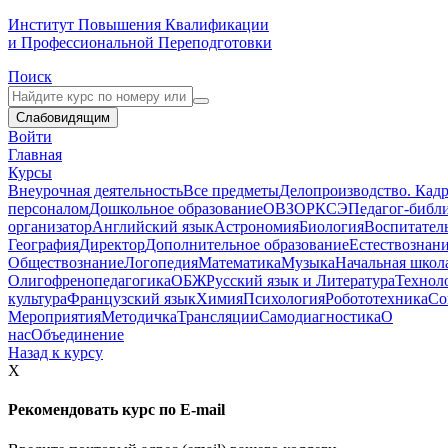
Институт Повышения Квалификации
и Профессиональной Переподготовки
Поиск
Слабовидящим
Войти
Главная
Курсы
Внеурочная деятельность
Все предметы
Делопроизводство. Кадр
персоналом
Дошкольное образование
ОВЗ
ОРКСЭ
Педагог-библ
организатор
Английский язык
Астрономия
Биология
Воспитател
География
Директор
Дополнительное образование
Естествознан
Обществознание
Логопедия
Математика
Музыка
Начальная школ
Олигофренопедагогика
ОБЖ
Русский язык и Литература
Технол
культура
Французский язык
Химия
Психология
Робототехника
Со
Мероприятия
Методичка
Трансляции
Самодиагностика
О
нас
Объединение
Назад к курсу
X
Рекомендовать курс по E-mail