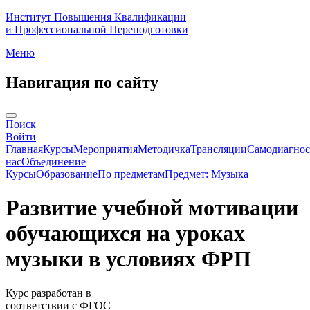
Институт Повышения Квалификации
и Профессиональной Переподготовки
Меню
Навигация по сайту
Поиск
Войти
Главная
Курсы
Мероприятия
Методичка
Трансляции
Самодиагнос
нас
Объединение
Курсы
Образование
По предметам
Предмет: Музыка
Развитие учебной мотивации
обучающихся на уроках
музыки в условиях ФРП
Курс разработан в
соответствии с ФГОС