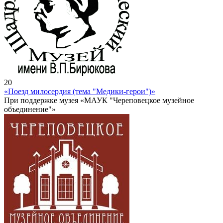
20
«Поезд милосердия (тема "Медики-герои")»
При поддержке музея «МАУК "Череповецкое музейное
объединение"»