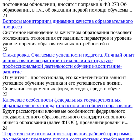
постоянном обновлении, вносятся поправки в ФЗ-273 Об
образовании, в т.ч., об оказании первой помощи обучаемы...
21
Вопросы мониторинга динамики качества образовательного
процесса
Системное наблюдение за качеством образования позволяет
отслеживать отклонения от заданных параметров и уровень
удовлетворения образовательных потребностей о...
22
Стажировка. Слагаемые успешности педагога. Личный опыт
использования возрастной психологии в структуре
профессиональной деятельности обучение-воспитание-
развитие
От учителя - профессионала, его компетентности зависит
успешное обучение ученика и его успешность в жизни.
Сочетание современных форм, методов, средств обуче...
23
Ключевые особенности федеральных государственных
образовательных стандартов основного общего образования
Будут рассмотрены ключевые особенности федерального
государственного образовательного стандарта основного
общего образования (далее ФГОС), проанализированы и...
24
Теоретические основы проектирования рабочей программы
по учебному предмету, курсу в соответствии с требованиями