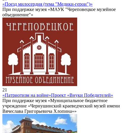
«Поезд милосердия (тема "Медики-герои")»
При поддержке музея «МАУК "Череповецкое музейное
объединение"»
21
«Патриотизм на войне»
Проект «Внуки Победителей»
При поддержке музея «Муниципальное бюджетное
учреждение «Чернушинский краеведческий музей имени
Вячеслава Григорьевича Хлопина»»