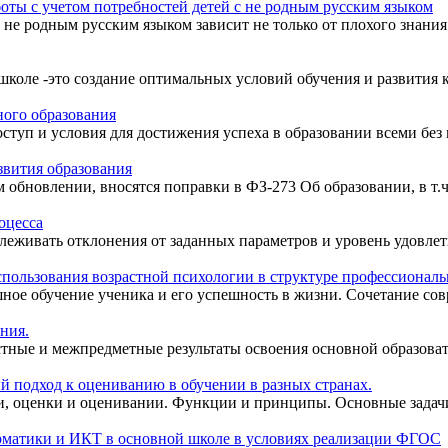
оты с учетом потребностей детей с не родным русским языком
не родным русским языком зависит не только от плохого знания р
коле -это создание оптимальных условий обучения и развития ка
ного образования
туп и условия для достижения успеха в образовании всеми без 
звития образования
 обновлении, вносятся поправки в ФЗ-273 Об образовании, в т.ч
оцесса
леживать отклонения от заданных параметров и уровень удовлет
пользования возрастной психологии в структуре профессиональ
ное обучение ученика и его успешность в жизни. Сочетание совр
ния.
остные и межпредметные результаты освоения основной обра
 подход к оцениванию в обучении в разных странах.
и, оценки и оценивании. Функции и принципы. Основные задач
орматики и ИКТ в основной школе в условиях реализации ФГОС