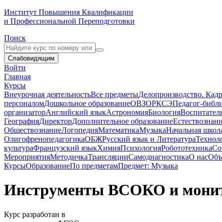
Институт Повышения Квалификации
и Профессиональной Переподготовки
Поиск
Слабовидящим
Войти
Главная
Курсы
Внеурочная деятельность
Все предметы
Делопроизводство. Кадр
персоналом
Дошкольное образование
ОВЗ
ОРКСЭ
Педагог-библ
организатор
Английский язык
Астрономия
Биология
Воспитател
География
Директор
Дополнительное образование
Естествознан
Обществознание
Логопедия
Математика
Музыка
Начальная школ
Олигофренопедагогика
ОБЖ
Русский язык и Литература
Технол
культура
Французский язык
Химия
Психология
Робототехника
Со
Мероприятия
Методичка
Трансляции
Самодиагностика
О нас
Объ
Курсы
Образование
По предметам
Предмет: Музыка
Инструменты ВСОКО и монито
Курс разработан в