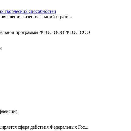
х творческих способностей
вышения качества знаний и разв...
зовательной программы ФГОС ООО ФГОС СОО
и
флексии)
иряется сфера действия Федеральных Гос...