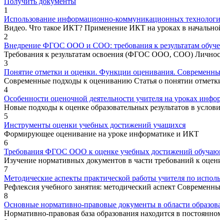
Получить документы
1
Использование информационно-коммуникационных технологий к
Видео. Что такое ИКТ? Применение ИКТ на уроках в начальной
2
Внедрение ФГОС ООО и СОО: требования к результатам обуче
Требования к результатам освоения (ФГОС ООО, СОО) Личн
3
Понятие отметки и оценки. Функции оценивания. Современный
Современные подходы к оцениванию Статья о понятии отметк
4
Особенности оценочной деятельности учителя на уроках инф
Новые подходы к оценке образовательных результатов в усло
5
Инструменты оценки учебных достижений учащихся
Формирующее оценивание на уроке информатике и ИКТ
6
Требования ФГОС ООО к оценке учебных достижений обуча
Изучение нормативных документов в части требований к оце
7
Методические аспекты практической работы учителя по испол
Рефлексия учебного занятия: методический аспект Современны
8
Основные нормативно-правовые документы в области образо
Нормативно-правовая база образования находится в постоянном