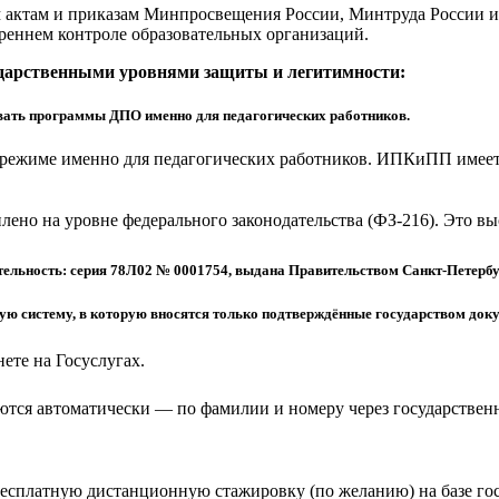
актам и приказам Минпросвещения России, Минтруда России и 
реннем контроле образовательных организаций.
ударственными уровнями защиты и легитимности:
ать программы ДПО именно для педагогических работников.
режиме именно для педагогических работников. ИПКиПП имеет 
еплено на уровне федерального законодательства (ФЗ-216). Это 
ельность: серия 78Л02 № 0001754, выдана Правительством Санкт-Петербу
 систему, в которую вносятся только подтверждённые государством доку
ете на Госуслугах.
тся автоматически — по фамилии и номеру через государствен
бесплатную дистанционную стажировку (по желанию) на базе г