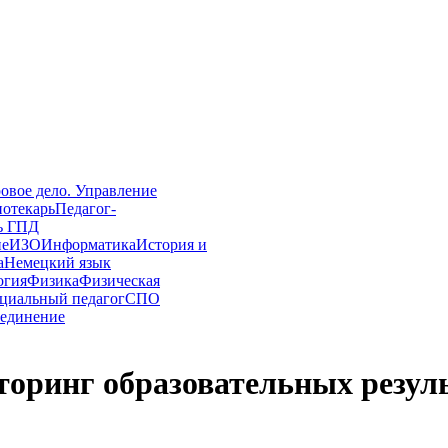
овое дело. Управление
иотекарь
Педагог-
ь ГПД
ие
ИЗО
Информатика
История и
а
Немецкий язык
огия
Физика
Физическая
циальный педагог
СПО
единение
ринг образовательных резуль