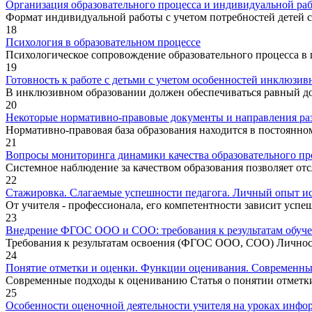
Организация образовательного процесса и индивидуальной раб
Формат индивидуальной работы с учетом потребностей детей с 
18
Психология в образовательном процессе
Психологическое сопровождение образовательного процесса в ш
19
Готовность к работе с детьми с учетом особенностей инклюзив
В инклюзивном образовании должен обеспечиваться равный дос
20
Некоторые нормативно-правовые документы и направления ра
Нормативно-правовая база образования находится в постоянном
21
Вопросы мониторинга динамики качества образовательного пр
Системное наблюдение за качеством образования позволяет отс
22
Стажировка. Слагаемые успешности педагога. Личный опыт ис
От учителя - профессионала, его компетентности зависит успеш
23
Внедрение ФГОС ООО и СОО: требования к результатам обуче
Требования к результатам освоения (ФГОС ООО, СОО) Личн
24
Понятие отметки и оценки. Функции оценивания. Современный
Современные подходы к оцениванию Статья о понятии отметк
25
Особенности оценочной деятельности учителя на уроках инф