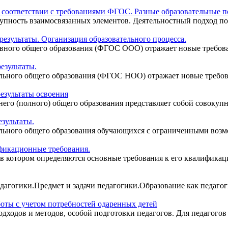
в соответствии с требованиями ФГОС. Разные образовательные 
купность взаимосвязанных элементов. Деятельностный подход по
езультаты. Организация образовательного процесса.
ного общего образования (ФГОС ООО) отражает новые требовани
езультаты.
ьного общего образования (ФГОС НОО) отражает новые требован
езультаты освоения
го (полного) общего образования представляет собой совокупно
зультаты.
ьного общего образования обучающихся с ограниченными возмож
фикационные требования.
в котором определяются основные требования к его квалификаци
педагогики.Предмет и задачи педагогики.Образование как педаго
оты с учетом потребностей одаренных детей
одходов и методов, особой подготовки педагогов. Для педагогов