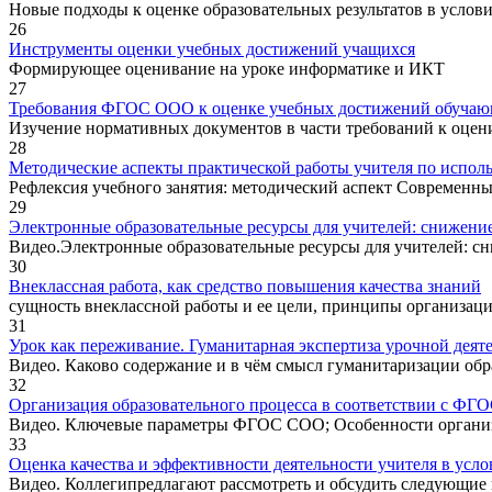
Новые подходы к оценке образовательных результатов в усло
26
Инструменты оценки учебных достижений учащихся
Формирующее оценивание на уроке информатике и ИКТ
27
Требования ФГОС ООО к оценке учебных достижений обуча
Изучение нормативных документов в части требований к оце
28
Методические аспекты практической работы учителя по испол
Рефлексия учебного занятия: методический аспект Современны
29
Электронные образовательные ресурсы для учителей: снижени
Видео.Электронные образовательные ресурсы для учителей: с
30
Внеклассная работа, как средство повышения качества знаний
сущность внеклассной работы и ее цели, принципы организаци
31
Урок как переживание. Гуманитарная экспертиза урочной деят
Видео. Каково содержание и в чём смысл гуманитаризации обр
32
Организация образовательного процесса в соответствии с ФГ
Видео. Ключевые параметры ФГОС СОО; Особенности организа
33
Оценка качества и эффективности деятельности учителя в усл
Видео. Коллегипредлагают рассмотреть и обсудить следующие 