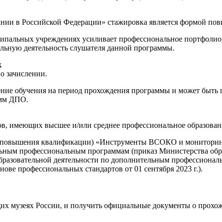
ании в Российской Федерации» стажировка является формой по
пальных учреждениях усиливает профессиональное портфолио, 
льную деятельность слушателя данной программы.
к
о зачислении.
е обучения на период прохождения программы и может быть пр
амм ДПО.
ов, имеющих высшее и/или среднее профессиональное образован
(повышения квалификации) «Инструменты ВСОКО и мониторинг о
ьным профессиональным программам (приказ Министерства образо
бразовательной деятельности по дополнительным профессиона
ве профессиональных стандартов от 01 сентября 2023 г.).
щих музеях России, и получить официальные документы о прохо