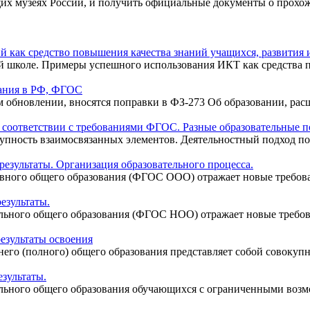
щих музеях России, и получить официальные документы о прохо
ак средство повышения качества знаний учащихся, развития и
 школе. Примеры успешного использования ИКТ как средства по
вания в РФ, ФГОС
 обновлении, вносятся поправки в ФЗ-273 Об образовании, расш
в соответствии с требованиями ФГОС. Разные образовательные 
купность взаимосвязанных элементов. Деятельностный подход по
езультаты. Организация образовательного процесса.
ного общего образования (ФГОС ООО) отражает новые требовани
езультаты.
ьного общего образования (ФГОС НОО) отражает новые требован
езультаты освоения
го (полного) общего образования представляет собой совокупно
зультаты.
ьного общего образования обучающихся с ограниченными возмож