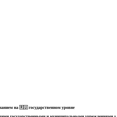
анием на 🇷🇺 государственном уровне
щими государственными и муниципальными учреждениями
в