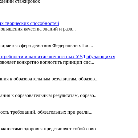
ждении стажировок
х творческих способностей
вышения качества знаний и разв...
иряется сфера действия Федеральных Гос...
потребности и развитие личностных УУД обучающихся
зволяет конкретно воплотить принцип сис...
я к образовательным результатам, образов...
ия к образовательным результатам, образо...
сть требований, обязательных при реали...
ностями здоровья представляет собой сово...