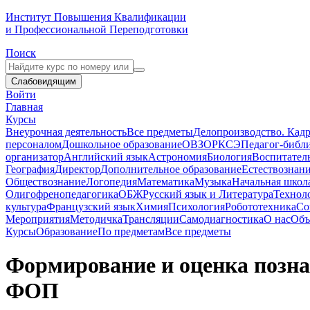
Институт Повышения Квалификации
и Профессиональной Переподготовки
Поиск
Слабовидящим
Войти
Главная
Курсы
Внеурочная деятельность
Все предметы
Делопроизводство. Кадр
персоналом
Дошкольное образование
ОВЗ
ОРКСЭ
Педагог-библ
организатор
Английский язык
Астрономия
Биология
Воспитател
География
Директор
Дополнительное образование
Естествознан
Обществознание
Логопедия
Математика
Музыка
Начальная школ
Олигофренопедагогика
ОБЖ
Русский язык и Литература
Технол
культура
Французский язык
Химия
Психология
Робототехника
Со
Мероприятия
Методичка
Трансляции
Самодиагностика
О нас
Объ
Курсы
Образование
По предметам
Все предметы
Формирование и оценка позн
ФОП