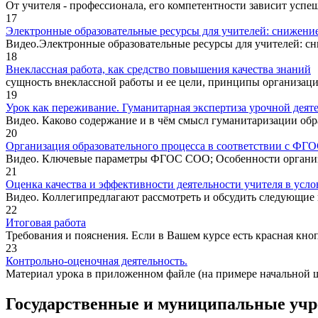
От учителя - профессионала, его компетентности зависит успеш
17
Электронные образовательные ресурсы для учителей: снижени
Видео.Электронные образовательные ресурсы для учителей: с
18
Внеклассная работа, как средство повышения качества знаний
сущность внеклассной работы и ее цели, принципы организаци
19
Урок как переживание. Гуманитарная экспертиза урочной деят
Видео. Каково содержание и в чём смысл гуманитаризации обр
20
Организация образовательного процесса в соответствии с ФГ
Видео. Ключевые параметры ФГОС СОО; Особенности организа
21
Оценка качества и эффективности деятельности учителя в усл
Видео. Коллегипредлагают рассмотреть и обсудить следующие 
22
Итоговая работа
Требования и пояснения. Если в Вашем курсе есть красная кнопка
23
Контрольно-оценочная деятельность.
Материал урока в приложенном файле (на примере начальной шко
Государственные и муниципальные уч