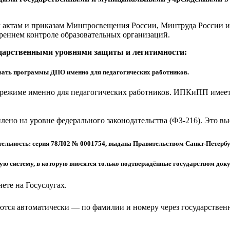
актам и приказам Минпросвещения России, Минтруда России и 
реннем контроле образовательных организаций.
ударственными уровнями защиты и легитимности:
ать программы ДПО именно для педагогических работников.
режиме именно для педагогических работников. ИПКиПП имеет 
еплено на уровне федерального законодательства (ФЗ-216). Это 
ельность: серия 78Л02 № 0001754, выдана Правительством Санкт-Петербу
 систему, в которую вносятся только подтверждённые государством доку
ете на Госуслугах.
тся автоматически — по фамилии и номеру через государствен