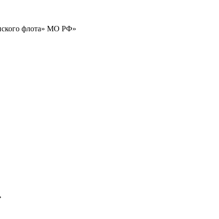
нского флота» МО РФ»
»