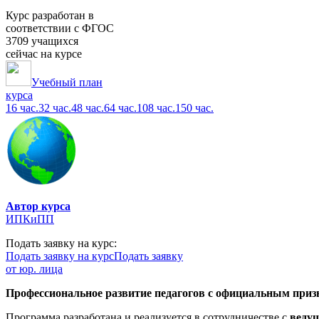
Курс разработан в
соответствии с ФГОС
3709 учащихся
сейчас на курсе
Учебный план
курса
16 час.
32 час.
48 час.
64 час.
108 час.
150 час.
Автор курса
ИПКиПП
Подать заявку на курс:
Подать заявку на курс
Подать заявку
от юр. лица
Профессиональное развитие педагогов с официальным призн
Программа разработана и реализуется в сотрудничестве с
веду