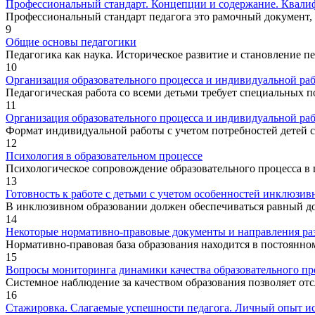
Профессиональный стандарт. Концепции и содержание. Квали
Профессиональный стандарт педагога это рамочный документ, 
9
Общие основы педагогики
Педагогика как наука. Историческое развитие и становление 
10
Организация образовательного процесса и индивидуальной раб
Педагогическая работа со всеми детьми требует специальных п
11
Организация образовательного процесса и индивидуальной раб
Формат индивидуальной работы с учетом потребностей детей с 
12
Психология в образовательном процессе
Психологическое сопровождение образовательного процесса в ш
13
Готовность к работе с детьми с учетом особенностей инклюзив
В инклюзивном образовании должен обеспечиваться равный дос
14
Некоторые нормативно-правовые документы и направления ра
Нормативно-правовая база образования находится в постоянном
15
Вопросы мониторинга динамики качества образовательного пр
Системное наблюдение за качеством образования позволяет отс
16
Стажировка. Слагаемые успешности педагога. Личный опыт ис