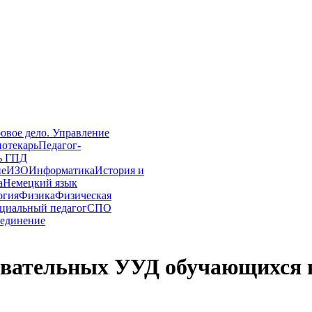
овое дело. Управление
иотекарь
Педагог-
ь ГПД
ие
ИЗО
Информатика
История и
а
Немецкий язык
огия
Физика
Физическая
циальный педагог
СПО
единение
авательных УУД обучающихся в