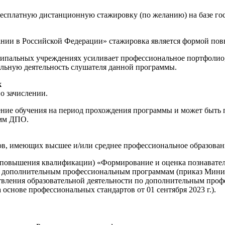
бесплатную дистанционную стажировку (по желанию) на базе г
ании в Российской Федерации» стажировка является формой по
пальных учреждениях усиливает профессиональное портфолио, 
льную деятельность слушателя данной программы.
к
о зачислении.
е обучения на период прохождения программы и может быть пр
амм ДПО.
ов, имеющих высшее и/или среднее профессиональное образован
 (повышения квалификации) «Формирование и оценка познават
к дополнительным профессиональным программам (приказ Минист
ствления образовательной деятельности по дополнительным пр
снове профессиональных стандартов от 01 сентября 2023 г.).