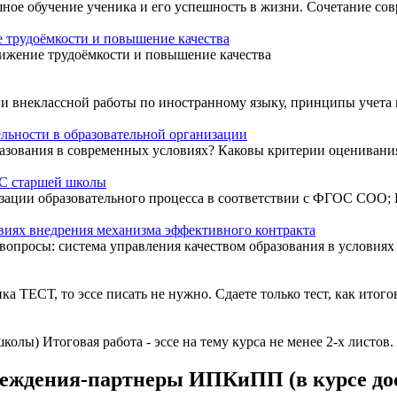
ное обучение ученика и его успешность в жизни. Сочетание совр
е трудоёмкости и повышение качества
нижение трудоёмкости и повышение качества
и внеклассной работы по иностранному языку, принципы учета 
ельности в образовательной организации
азования в современных условиях? Каковы критерии оценивания
ОС старшей школы
ции образовательного процесса в соответствии с ФГОС СОО; И
овиях внедрения механизма эффективного контракта
вопросы: система управления качеством образования в условиях
 ТЕСТ, то эссе писать не нужно. Сдаете только тест, как итогову
лы) Итоговая работа - эссе на тему курса не менее 2-х листов.
реждения-партнеры ИПКиПП (в курсе до