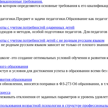
фикационные требования.
в котором определяются основные требования к его квалификаци
педагогики.Предмет и задачи педагогики.Образование как педаго
оты с учетом потребностей одаренных детей
одходов и методов, особой подготовки педагогов. Для педагогов
оты с учетом потребностей детей с не родным русским языком
не родным русским языком зависит не только от плохого знания р
коле -это создание оптимальных условий обучения и развития ка
ного образования
туп и условия для достижения успеха в образовании всеми без 
звития образования
 обновлении, вносятся поправки в ФЗ-273 Об образовании, в т.ч
оцесса
леживать отклонения от заданных параметров и уровень удовлет
пользования возрастной психологии в структуре профессиональ