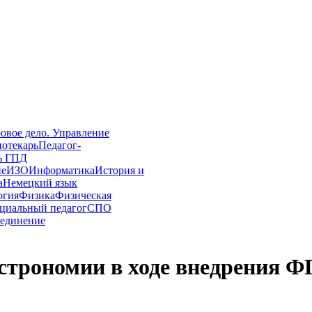
овое дело. Управление
иотекарь
Педагог-
ь ГПД
ие
ИЗО
Информатика
История и
а
Немецкий язык
огия
Физика
Физическая
циальный педагог
СПО
единение
 астрономии в ходе внедрени