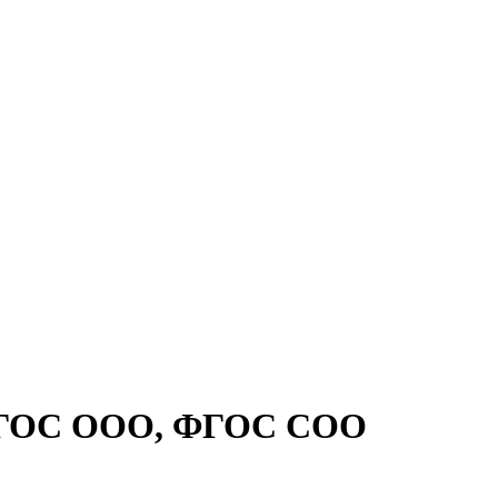
я ФГОС ООО, ФГОС СОО