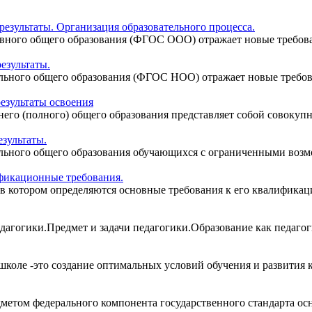
езультаты. Организация образовательного процесса.
ного общего образования (ФГОС ООО) отражает новые требовани
езультаты.
ьного общего образования (ФГОС НОО) отражает новые требован
езультаты освоения
го (полного) общего образования представляет собой совокупно
зультаты.
ьного общего образования обучающихся с ограниченными возмож
фикационные требования.
в котором определяются основные требования к его квалификаци
педагогики.Предмет и задачи педагогики.Образование как педаго
коле -это создание оптимальных условий обучения и развития ка
метом федерального компонента государственного стандарта осн