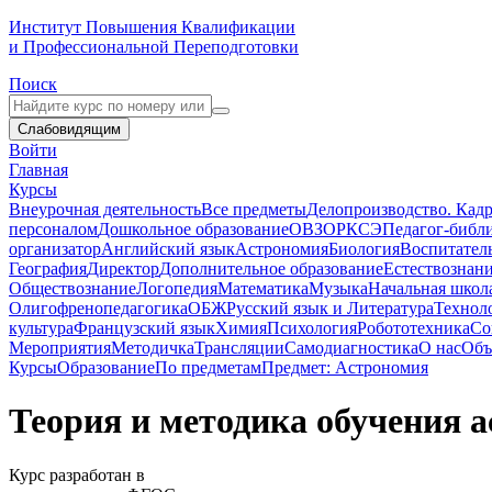
Институт Повышения Квалификации
и Профессиональной Переподготовки
Поиск
Слабовидящим
Войти
Главная
Курсы
Внеурочная деятельность
Все предметы
Делопроизводство. Кадр
персоналом
Дошкольное образование
ОВЗ
ОРКСЭ
Педагог-библ
организатор
Английский язык
Астрономия
Биология
Воспитател
География
Директор
Дополнительное образование
Естествознан
Обществознание
Логопедия
Математика
Музыка
Начальная школ
Олигофренопедагогика
ОБЖ
Русский язык и Литература
Технол
культура
Французский язык
Химия
Психология
Робототехника
Со
Мероприятия
Методичка
Трансляции
Самодиагностика
О нас
Объ
Курсы
Образование
По предметам
Предмет: Астрономия
Теория и методика обучения
Курс разработан в