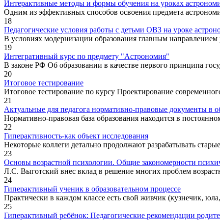
Интерактивные методы и формы обучения на уроках астроном
Одним из эффективных способов освоения предмета астрономии
18
Педагогические условия работы с детьми ОВЗ на уроке астрон
В условиях модернизации образования главным направлением р
19
Интегративный курс по предмету "Астрономия"
В законе РФ Об образовании в качестве первого принципа госу
20
Итоговое тестирование
Итоговое тестирование по курсу Проектирование современног
21
Актуальные для педагога нормативно-правовые документы в о
Нормативно-правовая база образования находится в постоянном
22
Гиперактивность-как объект исследования
Некоторые коллеги детально продолжают разрабатывать старые
23
Основы возрастной психологии. Общие закономерности психич
Л.С. Выготский внес вклад в решение многих проблем возраст
24
Гиперактивный ученик в образовательном процессе
Практически в каждом классе есть свой живчик (кузнечик, юла, н
25
Гиперактивный ребёнок: Педагогические рекомендации родит