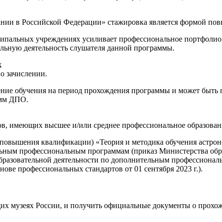
ании в Российской Федерации» стажировка является формой по
пальных учреждениях усиливает профессиональное портфолио, 
льную деятельность слушателя данной программы.
к
о зачислении.
е обучения на период прохождения программы и может быть пр
амм ДПО.
ов, имеющих высшее и/или среднее профессиональное образован
(повышения квалификации) «Теория и методика обучения астр
ьным профессиональным программам (приказ Министерства образо
бразовательной деятельности по дополнительным профессиона
ве профессиональных стандартов от 01 сентября 2023 г.).
щих музеях России, и получить официальные документы о прохо