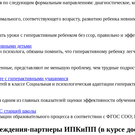
я по следующим формальным направлениям: диагностическое, ко
мального, соответствующего возрасту, развитию ребенка невним
ь уроки с гиперактивным ребенком без ссор, правильно и эффект
тивными детьми
психолога, обязаны помнить, что гиперактивному ребенку легче р
енные, представляют не меньшую проблему, чем трудные подрост
те с гиперактивными учащимися
й в классе Социальная и психологическая адаптации гиперактивн
я одним из главных показателей оценки эффективности обучения 
ОС старшей школы
ции образовательного процесса в соответствии с ФГОС СОО; И
реждения-партнеры ИПКиПП (в курсе до