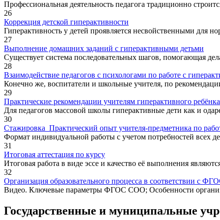
Профессиональная деятельность педагога традиционно строитс
26
Коррекция детской гиперактивности
Гиперактивность у детей проявляется несвойственными для нор
27
Выполнение домашних заданий с гиперактивными детьми
Существует система последовательных шагов, помогающая делат
28
Взаимодействие педагогов с психологами по работе с гиперак
Конечно же, воспитатели и школьные учителя, по рекомендации 
29
Практические рекомендации учителям гиперактивного ребёнка
Для педагогов массовой школы гиперактивные дети как и одар
30
Стажировка_Практический опыт учителя-предметника по рабо
Формат индивидуальной работы с учетом потребностей всех дете
31
Итоговая аттестация по курсу
Итоговая работа в виде эссе и качество её выполнения являютс
32
Организация образовательного процесса в соответствии с ФГ
Видео. Ключевые параметры ФГОС СОО; Особенности организа
Государственные и муниципальные уч