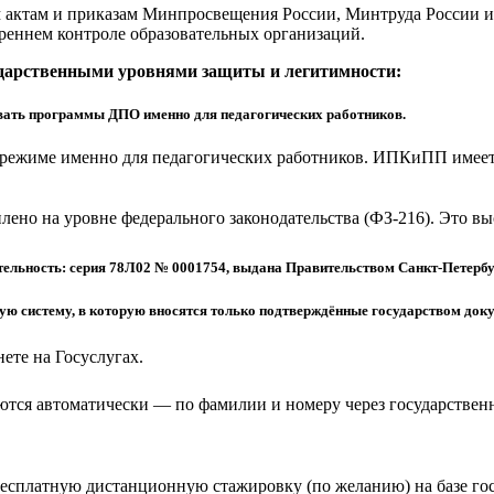
актам и приказам Минпросвещения России, Минтруда России и 
реннем контроле образовательных организаций.
ударственными уровнями защиты и легитимности:
ать программы ДПО именно для педагогических работников.
режиме именно для педагогических работников. ИПКиПП имеет 
еплено на уровне федерального законодательства (ФЗ-216). Это 
ельность: серия 78Л02 № 0001754, выдана Правительством Санкт-Петербу
 систему, в которую вносятся только подтверждённые государством доку
ете на Госуслугах.
тся автоматически — по фамилии и номеру через государствен
бесплатную дистанционную стажировку (по желанию) на базе г