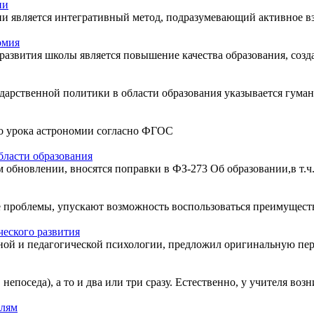
ии
 является интегративный метод, подразумевающий активное вза
омия
азвития школы является повышение качества образования, созда
дарственной политики в области образования указывается гумани
о урока астрономии согласно ФГОС
бласти образования
 обновлении, вносятся поправки в ФЗ-273 Об образовании,в т.ч
 проблемы, упускают возможность воспользоваться преимущества
еского развития
ной и педагогической психологии, предложил оригинальную пери
епоседа), а то и два или три сразу. Естественно, у учителя возни
елям