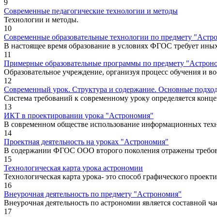
9
Современные педагогические технологии и методы
Технологии и методы.
10
Современные образовательные технологии по предмету "Астр
В настоящее время образование в условиях ФГОС требует иных
11
Примерные образовательные программы по предмету "Астрон
Образовательное учреждение, организуя процесс обучения и во
12
Современный урок. Структура и содержание. Основные подхо
Система требований к современному уроку определяется конце
13
ИКТ в проектировании урока "Астрономия"
В современном обществе использование информационных технол
14
Проектная деятельность на уроках "Астрономия"
В содержании ФГОС ООО второго поколения отражены требован
15
Технологическая карта урока астрономии
Технологическая карта урока- это способ графического проект
16
Внеурочная деятельность по предмету "Астрономия"
Внеурочная деятельность по астрономии является составной ча
17