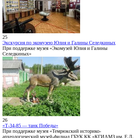
25
Экскурсия по экомузею Юлия и Галины Селедкиных
При поддержке музея «Экомузей Юлия и Галины
Селедкиных»
26
«Т-34-85 — танк Победы»
При поддержке музея «Темрюкский историко-
археологический музей-филиал ГБУК КК «КГИАМЗ им. Е.Д.