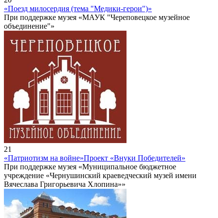
«Поезд милосердия (тема "Медики-герои")»
При поддержке музея «МАУК "Череповецкое музейное
объединение"»
21
«Патриотизм на войне»
Проект «Внуки Победителей»
При поддержке музея «Муниципальное бюджетное
учреждение «Чернушинский краеведческий музей имени
Вячеслава Григорьевича Хлопина»»