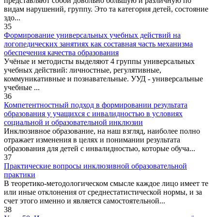
представляют собой довольно большую и различную по
видам нарушений, группу. Это та категория детей, состояние
здо...
35
Формирование универсальных учебных действий на
логопедических занятиях как составная часть механизма
обеспечения качества образования
Учёные и методисты выделяют 4 группы универсальных
учебных действий: личностные, регулятивные,
коммуникативные и познавательные. УУД - универсальные
учебные ...
36
Компетентностный подход в формировании результата
образования у учащихся с инвалидностью в условиях
социальной и образовательной инклюзии
Инклюзивное образование, на наш взгляд, наиболее полно
отражает изменения в целях и понимании результата
образования для детей с инвалидностью, которые обуча...
37
Практические вопросы инклюзивной образовательной
практики
В теоретико-методологическом смысле каждое лицо имеет те
или иные отклонения от среднестатистической нормы, и за
счет этого именно и является самостоятельной...
38