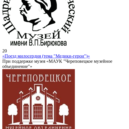
20
«Поезд милосердия (тема "Медики-герои")»
При поддержке музея «МАУК "Череповецкое музейное
объединение"»