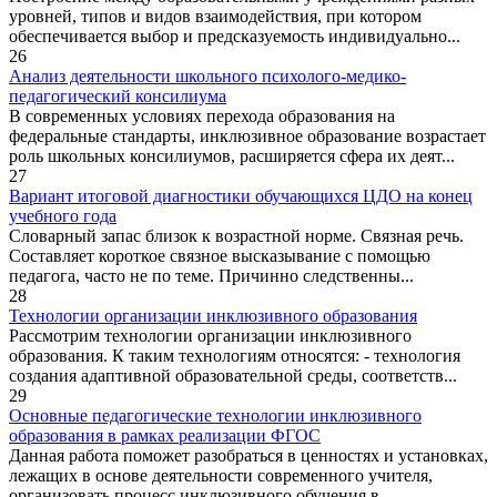
уровней, типов и видов взаимодействия, при котором
обеспечивается выбор и предсказуемость индивидуально...
26
Анализ деятельности школьного психолого-медико-
педагогический консилиума
В современных условиях перехода образования на
федеральные стандарты, инклюзивное образование возрастает
роль школьных консилиумов, расширяется сфера их деят...
27
Вариант итоговой диагностики обучающихся ЦДО на конец
учебного года
Словарный запас близок к возрастной норме. Связная речь.
Составляет короткое связное высказывание с помощью
педагога, часто не по теме. Причинно следственны...
28
Технологии организации инклюзивного образования
Рассмотрим технологии организации инклюзивного
образования. К таким технологиям относятся: - технология
создания адаптивной образовательной среды, соответств...
29
Основные педагогические технологии инклюзивного
образования в рамках реализации ФГОС
Данная работа поможет разобраться в ценностях и установках,
лежащих в основе деятельности современного учителя,
организовать процесс инклюзивного обучения в ...