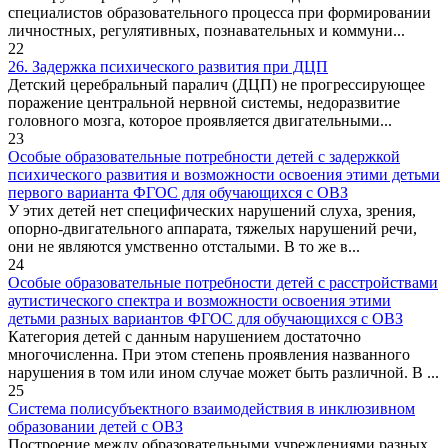
специалистов образовательного процесса при формировании
личностных, регулятивных, познавательных и коммуни...
22
26. Задержка психического развития при ДЦП
Детский церебральный паралич (ДЦП) не прогрессирующее
поражение центральной нервной системы, недоразвитие
головного мозга, которое проявляется двигательными...
23
Особые образовательные потребности детей с задержкой
психического развития и возможности освоения этими детьми
первого варианта ФГОС для обучающихся с ОВЗ
У этих детей нет специфических нарушений слуха, зрения,
опорно-двигательного аппарата, тяжелых нарушений речи,
они не являются умственно отсталыми. В то же в...
24
Особые образовательные потребности детей с расстройствами
аутистического спектра и возможности освоения этими
детьми разных вариантов ФГОС для обучающихся с ОВЗ
Категория детей с данным нарушением достаточно
многочисленна. При этом степень проявления названного
нарушения в том или ином случае может быть различной. В ...
25
Система полисубъектного взаимодействия в инклюзивном
образовании детей с ОВЗ
Построение между образовательными учреждениями разных