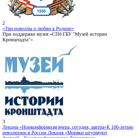
2
«Три новеллы о любви к Родине»
При поддержке музея «СПб ГБУ "Музей истории
Кронштадта"»
3
Лекция «Нонконформизм вчера, сегодня, завтра»
К 100-летию
революции в России Лекция «Моряки штурмуют