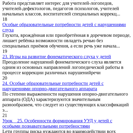
Работа представляет интерес для учителей-логопедов,
учителей-дефектологов, педагогов психологов, учителей
начальных классов, воспитателей специальных коррекц...
18
Особые образовательные потребности детей с нарушениями
слуха
Глухота, врождённая или приобретённая в доречевом периоде,
лишает ребёнка возможности овладеть речью без
специальных приёмов обучения, а если речь уже начала...
19
23. Игры на развитие фонематического слуха у детей
Преодоление нарушений фонематического слуха является
одним из основных направлений логопедической работы в
процессе коррекции различных нарушенийречи
20
24. Особые образовательные потребности детей с
нарушениями опорно-двигательного аппарата
По степени выраженности нарушения опорно-двигательного
аппарата (ОДА) характеризуются значительным
разнообразием, что следует из существующих классификаций
э...
21
Урок _ 25. Особенности формирования УУД у детей с
особыми познавательными потребностями
Lети группы риска нуждаются во взаимодействии всех