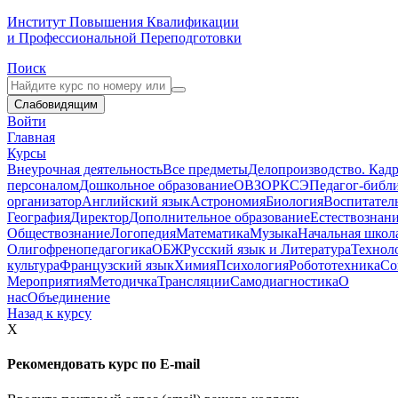
Институт Повышения Квалификации
и Профессиональной Переподготовки
Поиск
Слабовидящим
Войти
Главная
Курсы
Внеурочная деятельность
Все предметы
Делопроизводство. Кадр
персоналом
Дошкольное образование
ОВЗ
ОРКСЭ
Педагог-библ
организатор
Английский язык
Астрономия
Биология
Воспитател
География
Директор
Дополнительное образование
Естествознан
Обществознание
Логопедия
Математика
Музыка
Начальная школ
Олигофренопедагогика
ОБЖ
Русский язык и Литература
Технол
культура
Французский язык
Химия
Психология
Робототехника
Со
Мероприятия
Методичка
Трансляции
Самодиагностика
О
нас
Объединение
Назад к курсу
X
Рекомендовать курс по E-mail