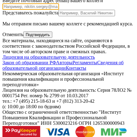
Введите почтовый адрес (email) вашего коллеги
Представьтесь пожалуйста
Внимание,
Мы отправим письмо вашему коллеге с рекомендацией курса.
поле
справа,
Отменить
Подтвердить
пожалуйста,
Все материалы, находящиеся на сайте, охраняются в
не
соответствии с законодательством Российской Федерации, в
заполняйте
том числе об авторском праве и смежных правах.
Лицензия на образовательную деятельность
Закон об образовании РФ
Авторы
Регламенты
Сведения об
образовательной организации
Контакты
Некоммерческая образовательная организация «Институт
повышения квалификации и профессиональной
переподготовки»
Лицензия на образовательную деятельность: Серия 78ЛО2 №
0001754 Рег. номер № 2799 от 10.03.2017
тел.: +7 (495) 215-18-63 и +7 (812) 313-20-42
(с 10:00 до 18:00 по будням)
Общество с ограниченной ответственностью "Институт
Повышения Квалификации и Профессиональной
Переподготовки" ИНН 5300023216 ОГРН 1265300000943