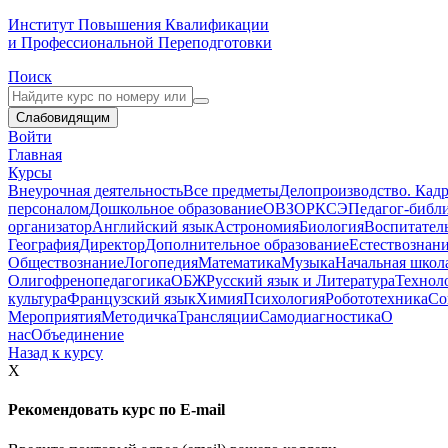
Институт Повышения Квалификации
и Профессиональной Переподготовки
Поиск
Слабовидящим
Войти
Главная
Курсы
Внеурочная деятельность
Все предметы
Делопроизводство. Кадр
персоналом
Дошкольное образование
ОВЗ
ОРКСЭ
Педагог-библ
организатор
Английский язык
Астрономия
Биология
Воспитател
География
Директор
Дополнительное образование
Естествознан
Обществознание
Логопедия
Математика
Музыка
Начальная школ
Олигофренопедагогика
ОБЖ
Русский язык и Литература
Технол
культура
Французский язык
Химия
Психология
Робототехника
Со
Мероприятия
Методичка
Трансляции
Самодиагностика
О
нас
Объединение
Назад к курсу
X
Рекомендовать курс по E-mail