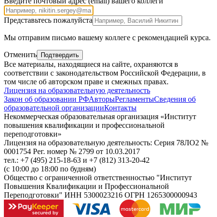
Введите почтовый адрес (email) вашего коллеги
Представьтесь пожалуйста
Внимание,
Мы отправим письмо вашему коллеге с рекомендацией курса.
поле
справа,
Отменить
Подтвердить
пожалуйста,
Все материалы, находящиеся на сайте, охраняются в
не
соответствии с законодательством Российской Федерации, в
заполняйте
том числе об авторском праве и смежных правах.
Лицензия на образовательную деятельность
Закон об образовании РФ
Авторы
Регламенты
Сведения об
образовательной организации
Контакты
Некоммерческая образовательная организация «Институт
повышения квалификации и профессиональной
переподготовки»
Лицензия на образовательную деятельность: Серия 78ЛО2 №
0001754 Рег. номер № 2799 от 10.03.2017
тел.: +7 (495) 215-18-63 и +7 (812) 313-20-42
(с 10:00 до 18:00 по будням)
Общество с ограниченной ответственностью "Институт
Повышения Квалификации и Профессиональной
Переподготовки" ИНН 5300023216 ОГРН 1265300000943