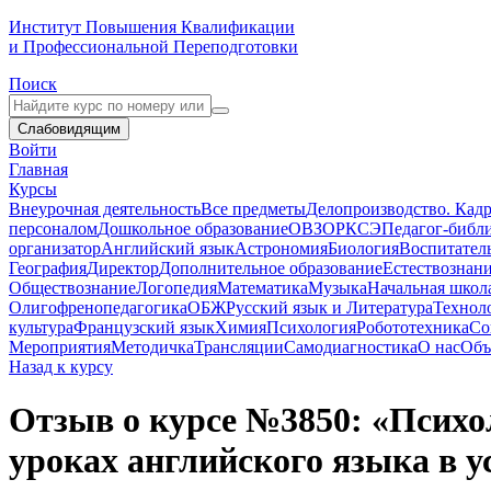
Институт Повышения Квалификации
и Профессиональной Переподготовки
Поиск
Слабовидящим
Войти
Главная
Курсы
Внеурочная деятельность
Все предметы
Делопроизводство. Кадр
персоналом
Дошкольное образование
ОВЗ
ОРКСЭ
Педагог-библ
организатор
Английский язык
Астрономия
Биология
Воспитател
География
Директор
Дополнительное образование
Естествознан
Обществознание
Логопедия
Математика
Музыка
Начальная школ
Олигофренопедагогика
ОБЖ
Русский язык и Литература
Технол
культура
Французский язык
Химия
Психология
Робототехника
Со
Мероприятия
Методичка
Трансляции
Самодиагностика
О нас
Объ
Назад к курсу
Отзыв о курсе №3850: «Психо
уроках английского языка в 