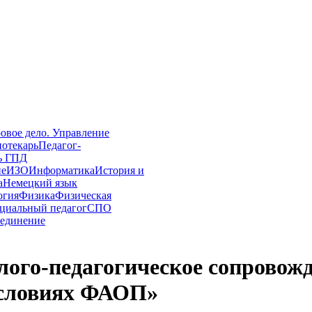
овое дело. Управление
иотекарь
Педагог-
ь ГПД
ие
ИЗО
Информатика
История и
а
Немецкий язык
огия
Физика
Физическая
циальный педагог
СПО
единение
лого-педагогическое сопровож
условиях ФАОП»