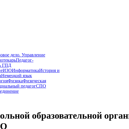
овое дело. Управление
иотекарь
Педагог-
ь ГПД
ие
ИЗО
Информатика
История и
а
Немецкий язык
огия
Физика
Физическая
циальный педагог
СПО
единение
льной образовательной орган
ДО