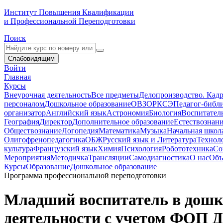
Институт Повышения Квалификации
и Профессиональной Переподготовки
Поиск
Слабовидящим
Войти
Главная
Курсы
Внеурочная деятельность
Все предметы
Делопроизводство. Кадр
персоналом
Дошкольное образование
ОВЗ
ОРКСЭ
Педагог-библ
организатор
Английский язык
Астрономия
Биология
Воспитател
География
Директор
Дополнительное образование
Естествознан
Обществознание
Логопедия
Математика
Музыка
Начальная школ
Олигофренопедагогика
ОБЖ
Русский язык и Литература
Технол
культура
Французский язык
Химия
Психология
Робототехника
Со
Мероприятия
Методичка
Трансляции
Самодиагностика
О нас
Объ
Курсы
Образование
Дошкольное образование
Программа профессиональной переподготовки
Младший воспитатель в дошко
деятельности с учетом ФОП 