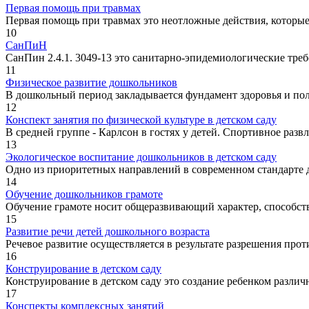
Первая помощь при травмах
Первая помощь при травмах это неотложные действия, которы
10
СанПиН
СанПин 2.4.1. 3049-13 это санитарно-эпидемиологические тре
11
Физическое развитие дошкольников
В дошкольный период закладывается фундамент здоровья и по
12
Конспект занятия по физической культуре в детском саду
В средней группе - Карлсон в гостях у детей. Спортивное разв
13
Экологическое воспитание дошкольников в детском саду
Одно из приоритетных направлений в современном стандарте до
14
Обучение дошкольников грамоте
Обучение грамоте носит общеразвивающий характер, способств
15
Развитие речи детей дошкольного возраста
Речевое развитие осуществляется в результате разрешения про
16
Конструирование в детском саду
Конструирование в детском саду это создание ребенком различ
17
Конспекты комплексных занятий