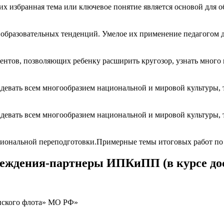
х избранная тема или ключевое понятие является основой для об
образовательных тенденций. Умелое их применение педагогом д
ентов, позволяющих ребенку расширить кругозор, узнать много 
адевать всем многообразием национальной и мировой культуры, т
адевать всем многообразием национальной и мировой культуры, т
иональной переподготовки.Примерные темы итоговых работ по
реждения-партнеры ИПКиПП (в курсе до
нского флота» МО РФ»