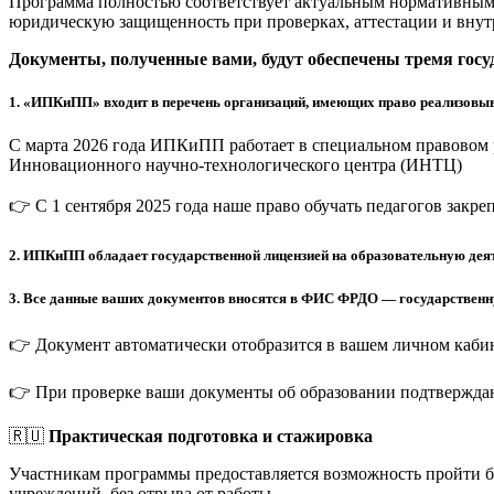
Программа полностью соответствует актуальным нормативным 
юридическую защищенность при проверках, аттестации и внут
Документы, полученные вами, будут обеспечены тремя гос
1.
«ИПКиПП» входит в перечень организаций, имеющих право реализовыв
С марта 2026 года ИПКиПП работает в специальном правовом 
Инновационного научно-технологического центра (ИНТЦ)
👉 С 1 сентября 2025 года наше право обучать педагогов закр
2.
ИПКиПП обладает государственной лицензией на образовательную деят
3.
Все данные ваших документов вносятся в ФИС ФРДО — государственную
👉 Документ автоматически отобразится в вашем личном кабин
👉 При проверке ваши документы об образовании подтверждаю
🇷🇺
Практическая подготовка и стажировка
Участникам программы предоставляется возможность пройти 
учреждений, без отрыва от работы.