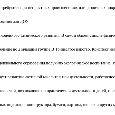
е требуются при неприятных происшествиях или различных пов
бования для ДОУ
лноценного физического развития. В самом общем смысле физич
лечение во 2 младшей группе В Тридесятое царство. Конспект неп
школьного образования получило экологическое воспитание. Реб
ует развитию активной мыслительной деятельности, работоспосо
тиворечий, возникающих в практической деятельности детей, пр
ных поделок из конструктора, бумаги, картона, шишек и других 