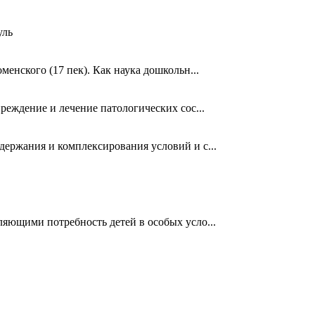
уль
енского (17 пек). Как наука дошкольн...
реждение и лечение патологических сос...
держания и комплексирования условий и с...
ляющими потребность детей в особых усло...