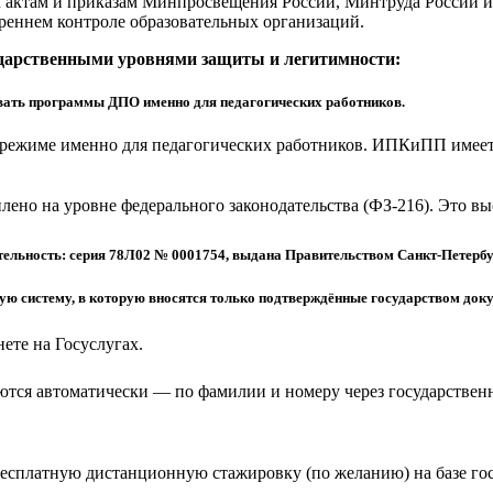
актам и приказам Минпросвещения России, Минтруда России и 
реннем контроле образовательных организаций.
ударственными уровнями защиты и легитимности:
ать программы ДПО именно для педагогических работников.
режиме именно для педагогических работников. ИПКиПП имеет 
еплено на уровне федерального законодательства (ФЗ-216). Это 
ельность: серия 78Л02 № 0001754, выдана Правительством Санкт-Петербу
 систему, в которую вносятся только подтверждённые государством доку
ете на Госуслугах.
тся автоматически — по фамилии и номеру через государствен
бесплатную дистанционную стажировку (по желанию) на базе г