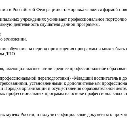
ании в Российской Федерации» стажировка является формой по
пальных учреждениях усиливает профессиональное портфолио, 
льную деятельность слушателя данной программы.
к
о зачислении.
е обучения на период прохождения программы и может быть пр
амм ДПО.
ов, имеющих высшее и/или среднее профессиональное образован
профессиональной переподготовки) «Младший воспитатель в до
с требованиями, установленными к дополнительным профессион
ении Порядка организации и осуществления образовательной де
х профессиональных программ на основе профессиональных станд
щих музеях России, и получить официальные документы о прохо