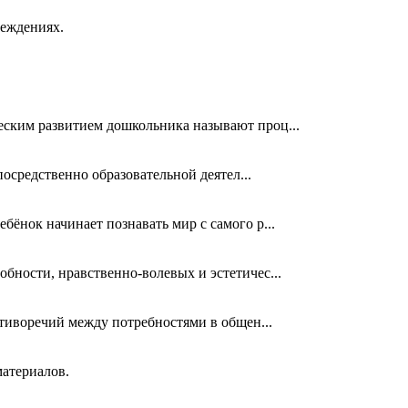
реждениях.
еским развитием дошкольника называют проц...
осредственно образовательной деятел...
ёнок начинает познавать мир с самого р...
бности, нравственно-волевых и эстетичес...
отиворечий между потребностями в общен...
материалов.