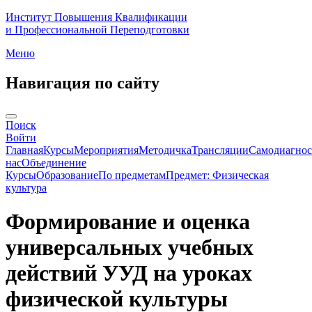
Институт Повышения Квалификации
и Профессиональной Переподготовки
Меню
Навигация по сайту
Поиск
Войти
Главная
Курсы
Мероприятия
Методичка
Трансляции
Самодиагнос
нас
Объединение
Курсы
Образование
По предметам
Предмет: Физическая
культура
Формирование и оценка
универсальных учебных
действий УУД на уроках
физической культуры