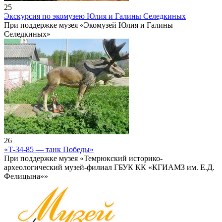
25
Экскурсия по экомузею Юлия и Галины Селедкиных
При поддержке музея «Экомузей Юлия и Галины
Селедкиных»
26
«Т-34-85 — танк Победы»
При поддержке музея «Темрюкский историко-
археологический музей-филиал ГБУК КК «КГИАМЗ им. Е.Д.
Фелицына»»