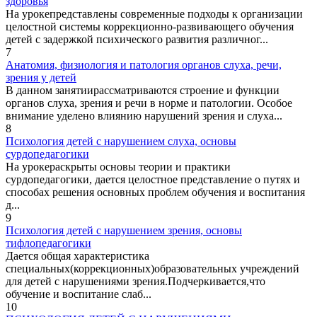
здоровья
На урокепредставлены современные подходы к организации
целостной системы коррекционно-развивающего обучения
детей с задержкой психического развития различног...
7
Анатомия, физиология и патология органов слуха, речи,
зрения у детей
В данном занятиирассматриваются строение и функции
органов слуха, зрения и речи в норме и патологии. Особое
внимание уделено влиянию нарушений зрения и слуха...
8
Психология детей с нарушением слуха, основы
сурдопедагогики
На урокераскрыты основы теории и практики
сурдопедагогики, дается целостное представление о путях и
способах решения основных проблем обучения и воспитания
д...
9
Психология детей с нарушением зрения, основы
тифлопедагогики
Дается общая характеристика
специальных(коррекционных)образовательных учреждений
для детей с нарушениями зрения.Подчеркивается,что
обучение и воспитание слаб...
10