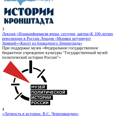
3
Лекция «Нонконформизм вчера, сегодня, завтра»
К 100-летию
революции в России Лекция «Моряки штурмуют
Зимний»
«Кисет из блокадного Ленинграда»
При поддержке музея «Федеральное государственное
бюджетное учреждение культуры "Государственный музей
политической истории России"»
4
«Личность в истории. В.С. Черномырдин»