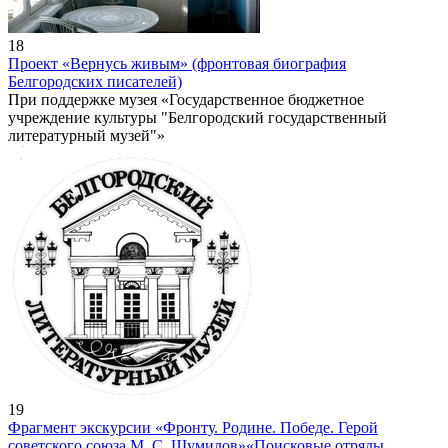
18
Проект «Вернусь живым» (фронтовая биография
Белгородских писателей)
При поддержке музея «Государственное бюджетное
учреждение культуры "Белгородский государственный
литературный музей"»
19
Фрагмент экскурсии «Фронту. Родине. Победе. Герой
советского союза М. С. Шумилов»
«Поисковые отряды