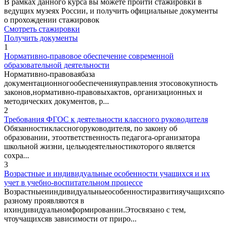
В рамках данного курса вы можете пройти стажировки в
ведущих музеях России, и получить официальные документы
о прохождении стажировок
Смотреть стажировки
Получить документы
1
Нормативно-правовое обеспечение современной
образовательной деятельности
Нормативно-правоваябаза
документационногообеспеченияуправления этосовокупность
законов,нормативно-правовыхактов, организационных и
методических документов, р...
2
Требования ФГОС к деятельности классного руководителя
Обязанностиклассногоруководителя, по закону об
образовании, этоответственность педагога-организатора
школьной жизни, цельюдеятельностикоторого является
сохра...
3
Возрастные и индивидуальные особенности учащихся и их
учет в учебно-воспитательном процессе
Возрастныеииндивидуальныеособенностиразвитияучащихсяпо
разному проявляются в
ихиндивидуальномформировании.Этосвязано с тем,
чтоучащихсяв зависимости от приро...