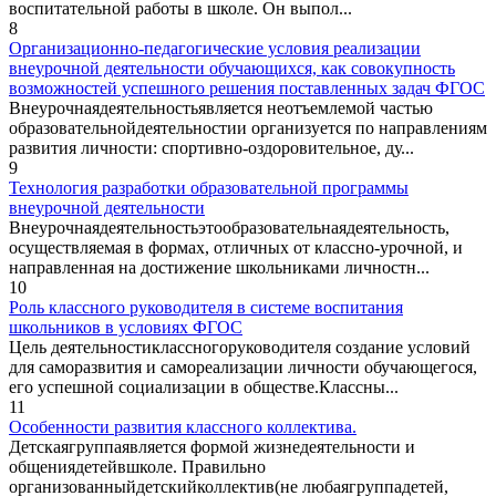
воспитательной работы в школе. Он выпол...
8
Организационно-педагогические условия реализации
внеурочной деятельности обучающихся, как совокупность
возможностей успешного решения поставленных задач ФГОС
Внеурочнаядеятельностьявляется неотъемлемой частью
образовательнойдеятельностии организуется по направлениям
развития личности: спортивно-оздоровительное, ду...
9
Технология разработки образовательной программы
внеурочной деятельности
Внеурочнаядеятельностьэтообразовательнаядеятельность,
осуществляемая в формах, отличных от классно-урочной, и
направленная на достижение школьниками личностн...
10
Роль классного руководителя в системе воспитания
школьников в условиях ФГОС
Цель деятельностиклассногоруководителя создание условий
для саморазвития и самореализации личности обучающегося,
его успешной социализации в обществе.Классны...
11
Особенности развития классного коллектива.
Детскаягруппаявляется формой жизнедеятельности и
общениядетейвшколе. Правильно
организованныйдетскийколлектив(не любаягруппадетей,