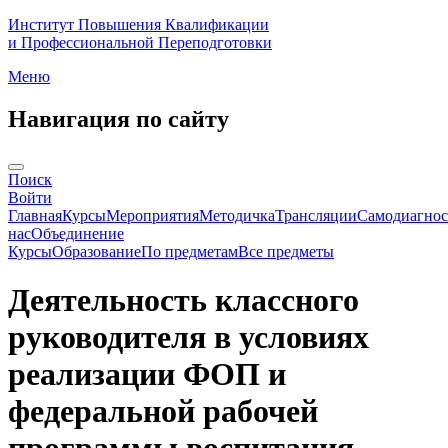
Институт Повышения Квалификации
и Профессиональной Переподготовки
Меню
Навигация по сайту
Поиск
Войти
Главная
Курсы
Мероприятия
Методичка
Трансляции
Самодиагнос
нас
Объединение
Курсы
Образование
По предметам
Все предметы
Деятельность классного
руководителя в условиях
реализации ФОП и
федеральной рабочей