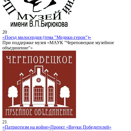
20
«Поезд милосердия (тема "Медики-герои")»
При поддержке музея «МАУК "Череповецкое музейное
объединение"»
21
«Патриотизм на войне»
Проект «Внуки Победителей»