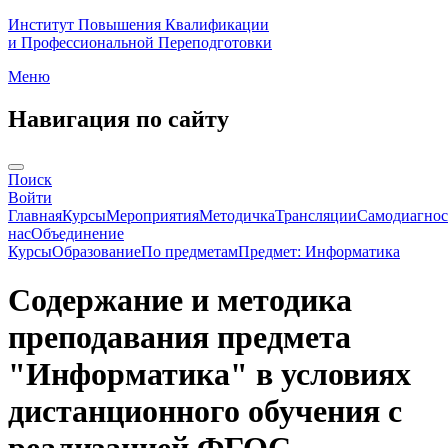
Институт Повышения Квалификации
и Профессиональной Переподготовки
Меню
Навигация по сайту
Поиск
Войти
Главная
Курсы
Мероприятия
Методичка
Трансляции
Самодиагнос
нас
Объединение
Курсы
Образование
По предметам
Предмет: Информатика
Содержание и методика
преподавания предмета
"Информатика" в условиях
дистанционного обучения с