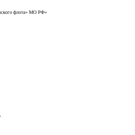
нского флота» МО РФ»
»