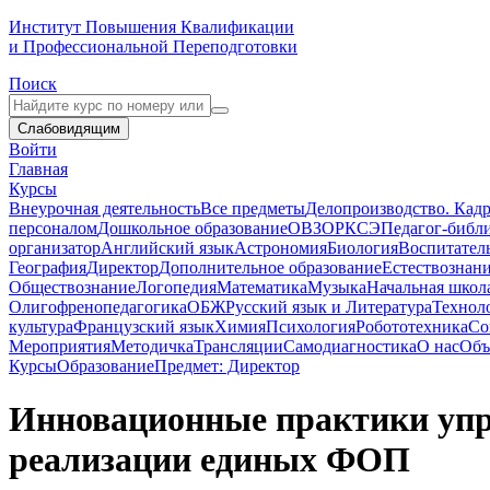
Институт Повышения Квалификации
и Профессиональной Переподготовки
Поиск
Слабовидящим
Войти
Главная
Курсы
Внеурочная деятельность
Все предметы
Делопроизводство. Кадр
персоналом
Дошкольное образование
ОВЗ
ОРКСЭ
Педагог-библ
организатор
Английский язык
Астрономия
Биология
Воспитател
География
Директор
Дополнительное образование
Естествознан
Обществознание
Логопедия
Математика
Музыка
Начальная школ
Олигофренопедагогика
ОБЖ
Русский язык и Литература
Технол
культура
Французский язык
Химия
Психология
Робототехника
Со
Мероприятия
Методичка
Трансляции
Самодиагностика
О нас
Объ
Курсы
Образование
Предмет: Директор
Инновационные практики упра
реализации единых ФОП