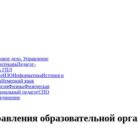
овое дело. Управление
иотекарь
Педагог-
ь ГПД
ие
ИЗО
Информатика
История и
а
Немецкий язык
огия
Физика
Физическая
циальный педагог
СПО
единение
вления образовательной орга