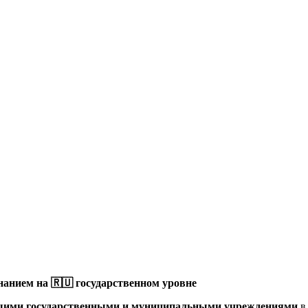
анием на 🇷🇺 государственном уровне
щими государственными и муниципальными учреждениями
в