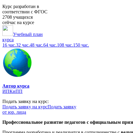
Курс разработан в
соответствии с ФГОС
2708 учащихся
сейчас на курсе
Учебный план
курса
16 час.
32 час.
48 час.
64 час.
108 час.
150 час.
Автор курса
ИПКиПП
Подать заявку на курс:
Подать заявку на курс
Подать заявку
от юр. лица
Профессиональное развитие педагогов с официальным призн
Программа разработана и реализуется в сотрудничестве с
веду