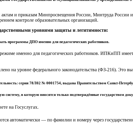
актам и приказам Минпросвещения России, Минтруда России и 
реннем контроле образовательных организаций.
ударственными уровнями защиты и легитимности:
ать программы ДПО именно для педагогических работников.
режиме именно для педагогических работников. ИПКиПП имеет 
еплено на уровне федерального законодательства (ФЗ-216). Это 
ельность: серия 78Л02 № 0001754, выдана Правительством Санкт-Петербу
 систему, в которую вносятся только подтверждённые государством доку
ете на Госуслугах.
тся автоматически — по фамилии и номеру через государствен