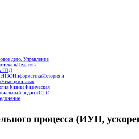
овое дело. Управление
иотекарь
Педагог-
ь ГПД
ие
ИЗО
Информатика
История и
а
Немецкий язык
огия
Физика
Физическая
циальный педагог
СПО
единение
ьного процесса (ИУП, ускорен