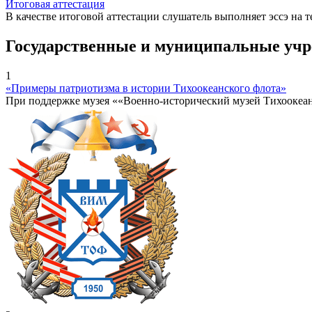
Итоговая аттестация
В качестве итоговой аттестации слушатель выполняет эссэ на 
Государственные и муниципальные уч
1
«Примеры патриотизма в истории Тихоокеанского флота»
При поддержке музея ««Военно-исторический музей Тихоокеа