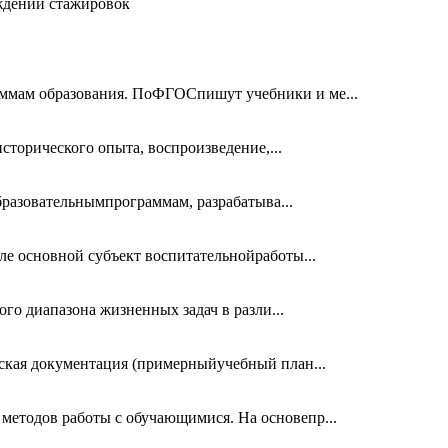
ждении стажировок
ммам образования. ПоФГОСпишут учебники и ме...
торического опыта, воспроизведение,...
разовательнымпрограммам, разрабатыва...
е основной субъект воспитательнойработы...
о диапазона жизненных задач в разли...
ская документация (примерныйучебный план...
методов работы с обучающимися. На основепр...