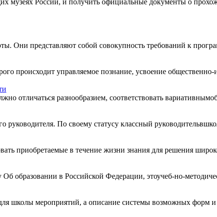
щих музеях России, и получить официальные документы о прохо
ы. Они представляют собой совокупность требований к програ
ого происходит управляемое познание, усвоение общественно-ис
ти
жно отличаться разнообразием, соответствовать вариативнымоб
о руководителя. По своему статусу классный руководительвшкол
ать приобретаемые в течение жизни знания для решения широког
у Об образовании в Российской Федерации, этоучеб-но-методиче
ля школы мероприятий, а описание системы возможных форм и 