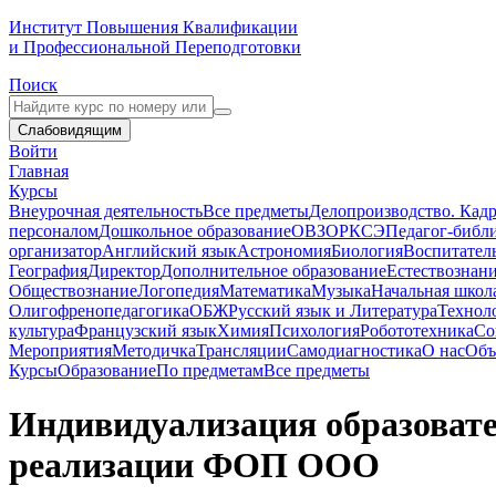
Институт Повышения Квалификации
и Профессиональной Переподготовки
Поиск
Слабовидящим
Войти
Главная
Курсы
Внеурочная деятельность
Все предметы
Делопроизводство. Кадр
персоналом
Дошкольное образование
ОВЗ
ОРКСЭ
Педагог-библ
организатор
Английский язык
Астрономия
Биология
Воспитател
География
Директор
Дополнительное образование
Естествознан
Обществознание
Логопедия
Математика
Музыка
Начальная школ
Олигофренопедагогика
ОБЖ
Русский язык и Литература
Технол
культура
Французский язык
Химия
Психология
Робототехника
Со
Мероприятия
Методичка
Трансляции
Самодиагностика
О нас
Объ
Курсы
Образование
По предметам
Все предметы
Индивидуализация образовател
реализации ФОП ООО