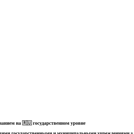
анием на 🇷🇺 государственном уровне
щими государственными и муниципальными учреждениями
в