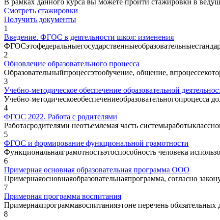
В рамках данного курса вы можете пройти стажировки в веду
Смотреть стажировки
Получить документы
1
Введение. ФГОС в деятельности школ: изменения
ФГОСэтофедеральныегосударственныеобразовательныестандарт
2
Обновление образовательного процесса
Образовательныйпроцессэтообучение, общение, впроцессекотор
3
Учебно-методическое обеспечение образовательной деятельнос
Учебно-методическоеобеспечениеобразовательногопроцесса дол
4
ФГОС 2022. Работа с родителями
Работасродителями неотъемлемая часть системыработыклассног
5
ФГОС и формирование функциональной грамотности
Функциональнаяграмотностьэтоспособность человека использов
6
Примерная основная образовательная программа ООО
Примернаяосновнаяобразовательнаяпрограмма, согласно закон
7
Примерная программа воспитания
Примернаяпрограммавоспитанияэтоне перечень обязательных д
8