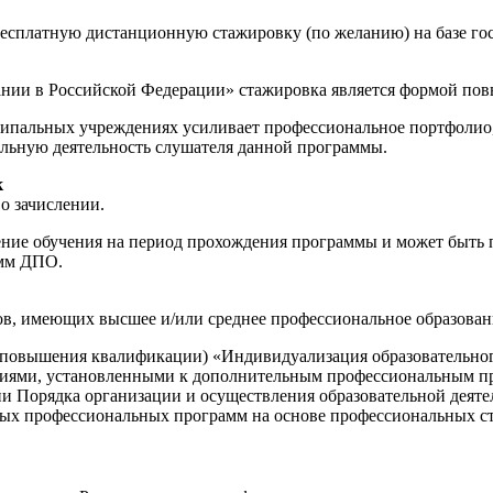
бесплатную дистанционную стажировку (по желанию) на базе г
ании в Российской Федерации» стажировка является формой по
пальных учреждениях усиливает профессиональное портфолио, 
льную деятельность слушателя данной программы.
к
о зачислении.
е обучения на период прохождения программы и может быть пр
амм ДПО.
ов, имеющих высшее и/или среднее профессиональное образован
повышения квалификации) «Индивидуализация образовательного
ниями, установленными к дополнительным профессиональным пр
ении Порядка организации и осуществления образовательной де
х профессиональных программ на основе профессиональных станд