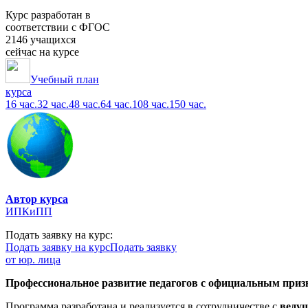
Курс разработан в
соответствии с ФГОС
2146 учащихся
сейчас на курсе
Учебный план
курса
16 час.
32 час.
48 час.
64 час.
108 час.
150 час.
Автор курса
ИПКиПП
Подать заявку на курс:
Подать заявку на курс
Подать заявку
от юр. лица
Профессиональное развитие педагогов с официальным призн
Программа разработана и реализуется в сотрудничестве с
веду