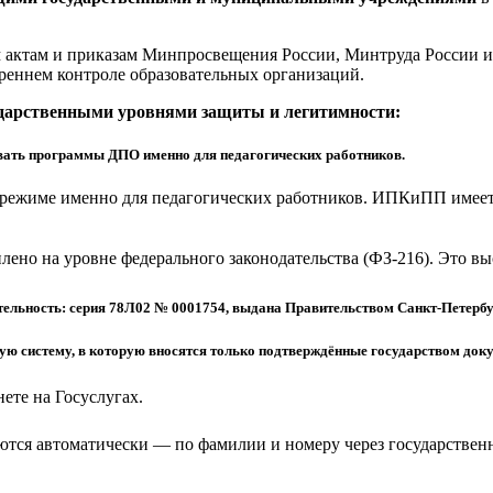
актам и приказам Минпросвещения России, Минтруда России и 
реннем контроле образовательных организаций.
ударственными уровнями защиты и легитимности:
ать программы ДПО именно для педагогических работников.
режиме именно для педагогических работников. ИПКиПП имеет 
еплено на уровне федерального законодательства (ФЗ-216). Это 
ельность: серия 78Л02 № 0001754, выдана Правительством Санкт-Петербу
 систему, в которую вносятся только подтверждённые государством доку
ете на Госуслугах.
тся автоматически — по фамилии и номеру через государствен