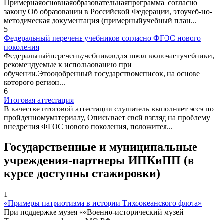
Примернаяосновнаяобразовательнаяпрограмма, согласно
закону Об образовании в Российской Федерации, этоучеб-но-
методическая документация (примерныйучебный план...
5
Федеральный перечень учебников согласно ФГОС нового
поколения
Федеральныйпереченьучебниковдля школ включаетучебники,
рекомендуемые к использованию при
обучении.Этоодобренный государствомсписок, на основе
которого регион...
6
Итоговая аттестация
В качестве итоговой аттестации слушатель выполняет эссэ по
пройденномуматериалу, Описывает свой взгляд на проблему
внедрения ФГОС нового поколения, положител...
Государственные и муниципальные
учреждения-партнеры ИПКиПП (в
курсе доступны стажировки)
1
«Примеры патриотизма в истории Тихоокеанского флота»
При поддержке музея ««Военно-исторический музей