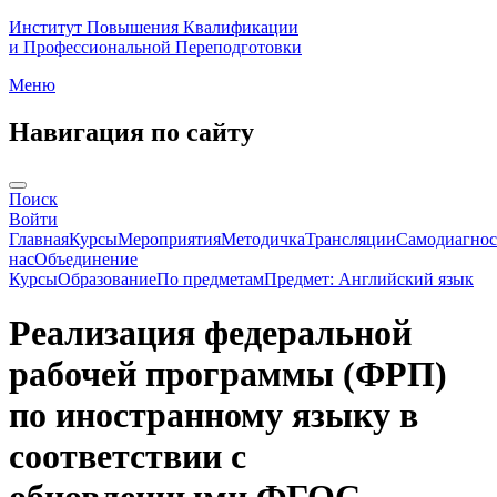
Институт Повышения Квалификации
и Профессиональной Переподготовки
Меню
Навигация по сайту
Поиск
Войти
Главная
Курсы
Мероприятия
Методичка
Трансляции
Самодиагнос
нас
Объединение
Курсы
Образование
По предметам
Предмет: Английский язык
Реализация федеральной
рабочей программы (ФРП)
по иностранному языку в
соответствии с