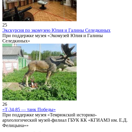
25
Экскурсия по экомузею Юлия и Галины Селедкиных
При поддержке музея «Экомузей Юлия и Галины
Селедкиных»
26
«Т-34-85 — танк Победы»
При поддержке музея «Темрюкский историко-
археологический музей-филиал ГБУК КК «КГИАМЗ им. Е.Д.
Фелицына»»