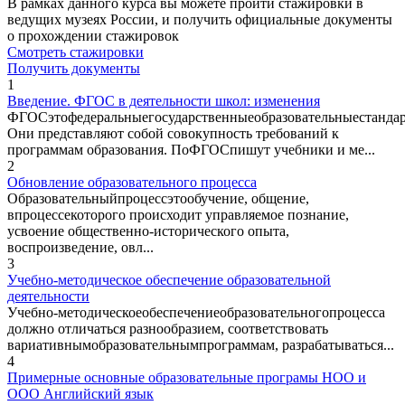
В рамках данного курса вы можете пройти стажировки в
ведущих музеях России, и получить официальные документы
о прохождении стажировок
Смотреть стажировки
Получить документы
1
Введение. ФГОС в деятельности школ: изменения
ФГОСэтофедеральныегосударственныеобразовательныестандар
Они представляют собой совокупность требований к
программам образования. ПоФГОСпишут учебники и ме...
2
Обновление образовательного процесса
Образовательныйпроцессэтообучение, общение,
впроцессекоторого происходит управляемое познание,
усвоение общественно-исторического опыта,
воспроизведение, овл...
3
Учебно-методическое обеспечение образовательной
деятельности
Учебно-методическоеобеспечениеобразовательногопроцесса
должно отличаться разнообразием, соответствовать
вариативнымобразовательнымпрограммам, разрабатываться...
4
Примерные основные образовательные програмы НОО и
ООО Английский язык