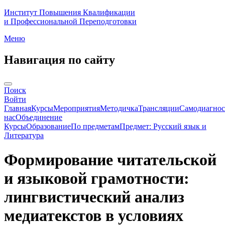
Институт Повышения Квалификации
и Профессиональной Переподготовки
Меню
Навигация по сайту
Поиск
Войти
Главная
Курсы
Мероприятия
Методичка
Трансляции
Самодиагнос
нас
Объединение
Курсы
Образование
По предметам
Предмет: Русский язык и
Литература
Формирование читательской
и языковой грамотности:
лингвистический анализ
медиатекстов в условиях