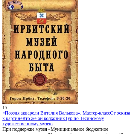
15
«Поэзия акварели Виталия Валькова». Мастер-класс
От эскиза
к картине
Кто же он колхозник
Тур по Тесинскому
художественному музею
При поддержке музея «Муниципальное бюджетное